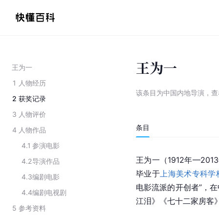
王为一
王为一
1
人物经历
该条目为
中国内地导演
，
查
2
获奖记录
3
人物评价
条目
4
人物作品
4.1
参演电影
王为一（1912年—2
4.2
导演作品
毕业于
上海美术专科学
4.3
编剧电影
电影流派的开创者”，
4.4
编剧电视剧
江泪
》《
七十二家房客
5
参考资料