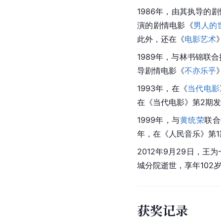
1986年，由其执导的
演的剧情电影《
男人的
此外，还在《
电影艺术
1989年，与
林书锦
联合
导剧情电影《
不亦乐乎
1993年，在《
当代电影
在《当代电影》第2期发
1999年，与
黄统荣
联合
年，在《
人民音乐
》第
2012年9月29日，王
城分院逝世，享年10
获奖记录