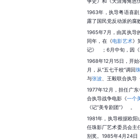
争史》和《天涯海角恩
1963年，执导
粤语
喜剧
露了
国民党
反动派的腐
1965年7月，由其
同年，在《
电影艺术
》
记》   ；6月中旬，因《
1968年12月15日，开
月，从“五七干校”调回
与
张波
、王毅联合执导
1977年12月，担任
合执导战争电影《
一个
《记“美专剧团”》   。
1981年，执导根据欧
任
珠影厂
艺术委员会主
别奖。1985年4月24