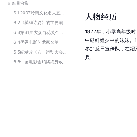
6
条目合集
6.1
2007岭南文化名人五十家
人物经历
6.2
《英雄诗篇》的主要演员
1922年，小学高年级
6.3
第31届大众百花奖个人获奖者
中
朝鲜
姐妹中的妹妹。1
6.4
优秀电影艺术家名单
参加反日宣传队，在
绍
6.5
纪录片《八一运动大会》的主要职员
兵。
6.6
中国电影金鸡奖终身成就奖得主