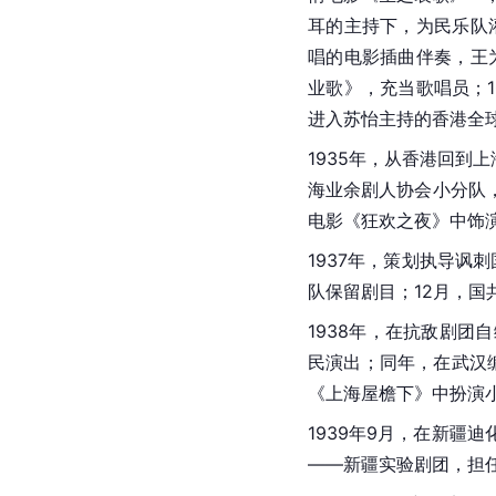
耳的主持下，为民乐队
唱的电影插曲伴奏，王
业歌
》，充当歌唱员；1
进入
苏怡
主持的香港全
1935年，从香港回到
上
海业余剧人协会小分队
电影《狂欢之夜》中饰
1937年，策划执导讽
队保留剧目；12月，
1938年，在抗敌剧
民
演出；同年，在武汉
《
上海屋檐下
》中扮演
1939年9月，在新疆迪
——新疆实验剧团，担