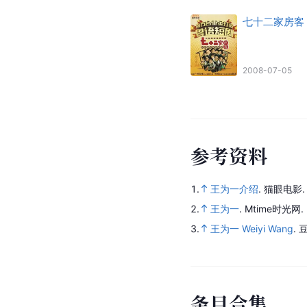
七十二家房客
2008-07-05
参
考
资
料
1.
王为一介绍
.
猫眼电影
2.
王为一
.
Mtime时光网.
3.
王为一 Weiyi Wang
.
豆
条
目
合
集