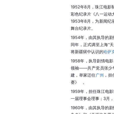
1952年8月，珠江电
彩色纪录片《八一运动
1953年8月，为新闻
舞台纪录片。
1954年，由其执导的
同年，正式调至
上海
“
将新疆狱中认识的
哈萨
1958年，执导剧情电影
领袖——共产党员
张少
建，举家迁往
广州
，担
赛》   。
1959年，担任珠江电
一届理事会理事；3月
1960年，由其执导的