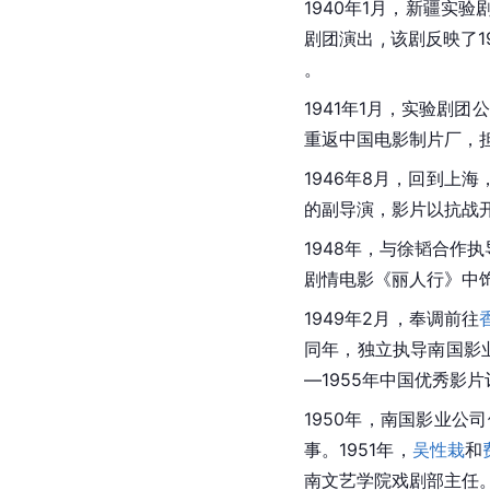
1940年1月，新疆实验
剧团演出 , 该剧反映了
。
1941年1月，实验剧
重返中国电影制片厂，
1946年8月，回到
上海
的副导演，影片以抗战
1948年，与
徐韬
合作执
剧情电影《
丽人行
》中
1949年2月，奉调前往
同年，独立执导南国影
—1955年中国优秀影
1950年，南国影业
事。1951年，
吴性栽
和
南文艺学院戏剧部主任