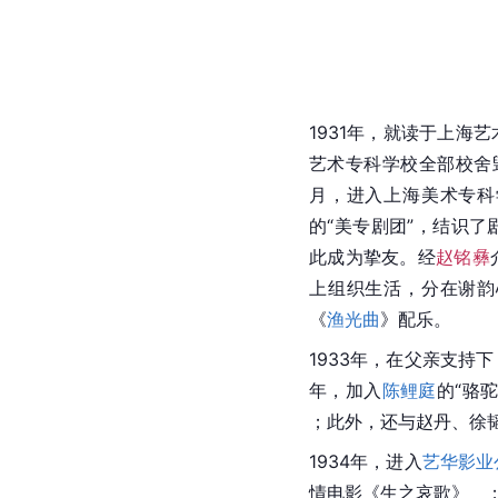
1931年，就读于上海艺
艺术专科学校全部校舍
月，进入
上海美术专科
的“美专剧团”，结识
此成为挚友。经
赵铭彝
上组织生活，分在谢韵
《
渔光曲
》配乐。
1933年，在父亲支持
年，加入
陈鲤庭
的“骆
；此外，还与
赵丹
、
徐
1934年，进入
艺华影业
情电影《生之哀歌》  