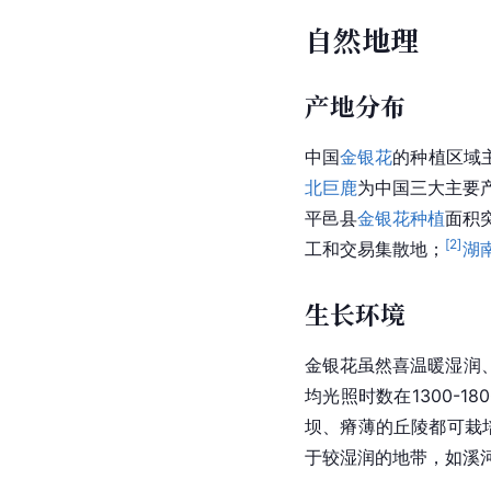
自然地理
产地分布
中国
金银花
的种植区域
北巨鹿
为中国三大主要
平邑县
金银花种植
面积
[
2
]
工和交易集散地；
湖
生长环境
金银花虽然喜温暖湿润
均光照时数在1300-
坝、瘠薄的
丘陵
都可栽
于较湿润的地带，如溪