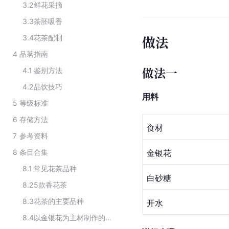
3.2
鲜花采摘
3.3
茶胚吸香
做法
3.4
花茶配制
4
品茗指南
做法一
4.1
鉴别方法
4.2
品饮技巧
用料
5
等级标准
6
存储方法
食材
7
参考资料
8
条目合集
金银花
8.1
常见花茶品种
白砂糖
8.2
5款香花茶
8.3
花茶的主要品种
开水
8.4
以金银花为主材制作的食品