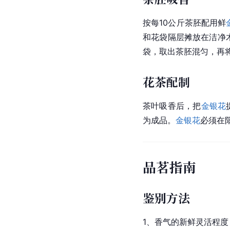
按每10公斤茶胚配用鲜
和花袋隔层摊放在洁净
袋，取出茶胚混匀，再
花茶配制
茶叶吸香后，把
金银花
为成品。
金银花
必须在
品茗指南
鉴别方法
1、香气的新鲜灵活程