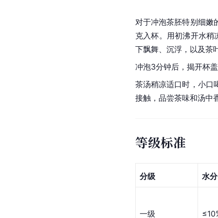
对于冲泡茶胚特别细嫩
克入杯。用初沸开水稍
下飘舞、沉浮，以及茶
冲泡3分钟后，揭开杯
茶汤稍凉适口时，小口
接触，品尝茶味和汤中
等级标准
分级
水分
一级
≤10