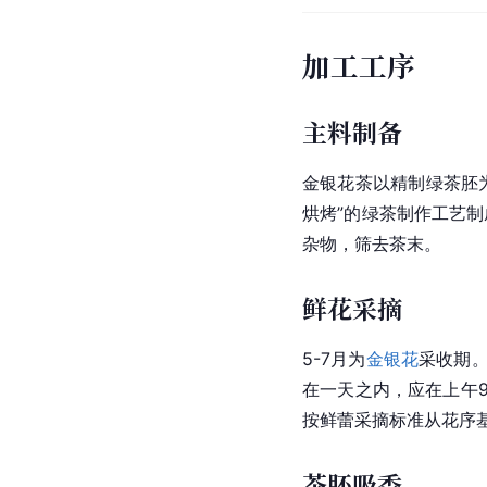
加工工序
主料制备
金银花茶以精制绿茶胚
烘烤”的绿茶制作工艺
杂物，筛去茶末。
鲜花采摘
5-7月为
金银花
采收期
在一天之内，应在上午
按鲜蕾采摘标准从
花序
茶胚吸香