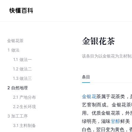
金银花茶
金银花茶
1
做法
该条目为
以金银花为主材制
1.1
做法一
1.2
做法二
条目
1.3
做法三
2
自然地理
金银花
茶属于花茶类，
2.1
产地分布
艺窨制而成。金银花茶
2.2
生长环境
用。优质金银花茶，外
3
加工工序
绿明亮，滋味
甘醇
鲜美
3.1
主料制备
白色，翌日变为黄色，