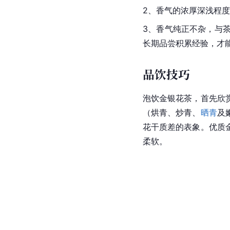
2、香气的浓厚深浅程
3、香气纯正不杂，与
长期品尝积累经验，才
品饮技巧
泡饮金银花茶，首先欣
（烘青、
炒青
、
晒青
及
花干质差的表象。优质
柔软。