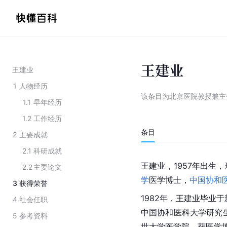
王建业
王建业
1
人物经历
该条目为
北京医院教授兼主
1.1
早年经历
1.2
工作经历
条目
2
主要成就
2.1
科研成就
王建业，1957年出生
2.2
主要论文
学
医学博士
，
中国协和
3
获得荣誉
1982年，王建业毕业
4
社会任职
中国协和医科大学研究生
5
参考资料
世大学医学院，获医学