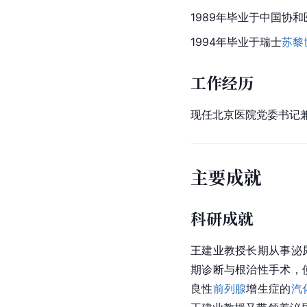
1989年毕业于中国
协和
1994年毕业于瑞士
苏黎
工作经历
现任
北京医院
党委书记
主要成就
科研成就
王建业教授长期从事泌
期诊断与根治性手术，
良性
前列腺
增生症的
汽