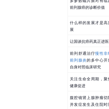
多参数磁共振对有临
前列腺癌的诊断价值
什么样的发展才是高
展
让国谈抗癌药真正进医
前列舒通治疗
慢性非
前列腺炎
的多中心开
自身对照临床研究
关注生命全周期，聚
健康促进
腹腔镜肾上腺肿瘤切
并发症发生及住院时