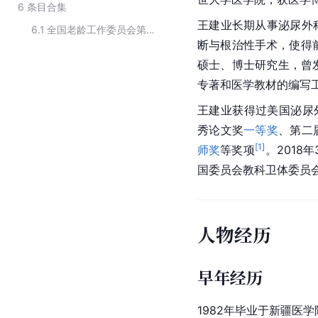
6
条目合集
王建业长期从事泌尿外
6.1
全国老龄工作委员会第一届专家委员名单
断与根治性手术，使得
硕士、
博士研究生
，曾
专著和医学教材的编写
王建业获得过美国泌尿
秀论文奖
一等奖
、第二
[
1
]
师奖
等奖项
。2018
国委员会教科卫体委员会
人物经历
早年经历
1982年毕业于新疆医