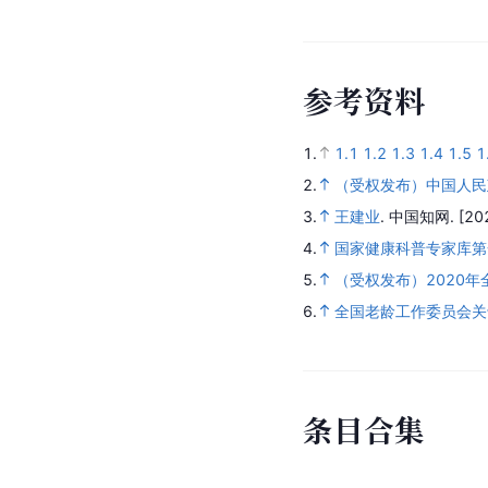
参
考
资
料
1.
1.1
1.2
1.3
1.4
1.5
1
2.
（受权发布）中国人民
3.
王建业
.
中国知网.
[20
4.
国家健康科普专家库第
5.
（受权发布）2020
6.
全国老龄工作委员会关
条
目
合
集