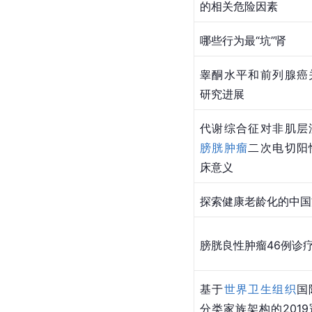
的相关危险因素
哪些行为最“坑”肾
睾酮水平和前列腺癌
研究进展
代谢综合征对非肌层
膀胱肿瘤
二次电切阳
床意义
探索健康老龄化的中国
膀胱良性肿瘤46例诊
基于
世界卫生组织
国
分类家族架构的201