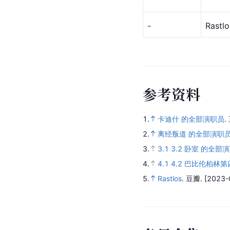
-
Rastlo
参
考
资
料
1.
卡迪什 的全部演职员
.
2.
离经叛道 的全部演职
3.
3.1
3.2
卧室 的全部
4.
4.1
4.2
巴比伦柏林第
5.
Rastlos
.
豆瓣.
[2023-