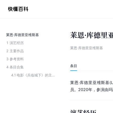
莱恩·库德里
莱恩·库德里亚维斯基
1
演艺经历
莱恩·库德里亚维斯基
2
主要作品
3
参考资料
条目
4
条目合集
4.1
电影《兵临城下》的主要演员及配音
莱恩·库德里亚维斯基(Lenn
员。2020年，参演由
演艺经历