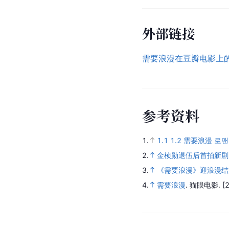
外部链接
需要浪漫在豆瓣电影上
参
考
资
料
1.
1.1
1.2
需要浪漫 로맨스
2.
金桢勋退伍后首拍新剧
3.
《需要浪漫》迎浪漫结局
4.
需要浪漫
.
猫眼电影.
[