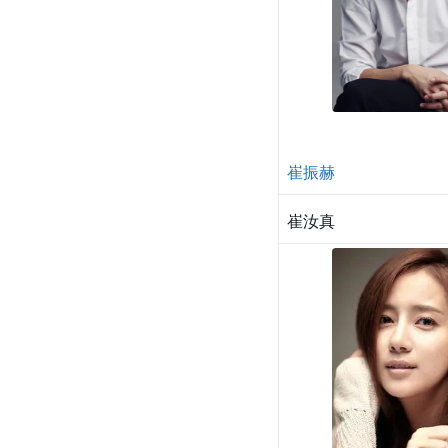
崔振赫
崔汝真