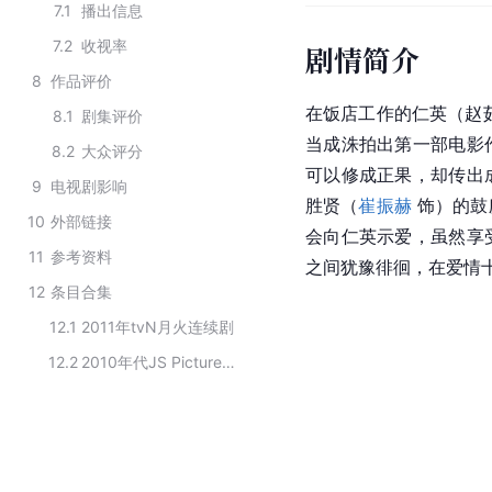
7.1
播出信息
7.2
收视率
剧情简介
8
作品评价
在饭店工作的仁英（赵
8.1
剧集评价
当成洙拍出第一部电影
8.2
大众评分
可以修成正果，却传出
9
电视剧影响
胜贤（
崔振赫
 饰）的
10
外部链接
会向仁英示爱，虽然享
11
参考资料
之间犹豫徘徊，在爱情
12
条目合集
12.1
2011年tvN月火连续剧
12.2
2010年代JS Pictures旗下电视剧