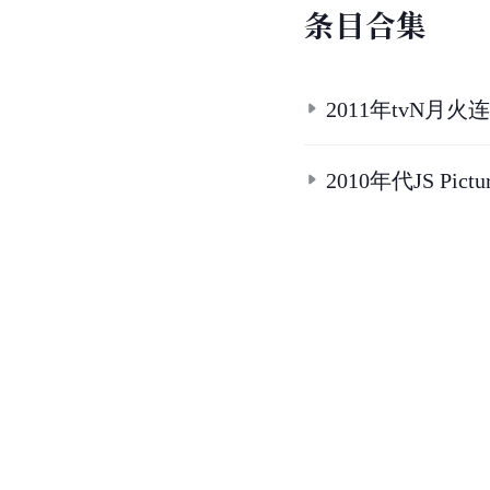
条
目
合
集
2011年tvN月火
2010年代JS Pic