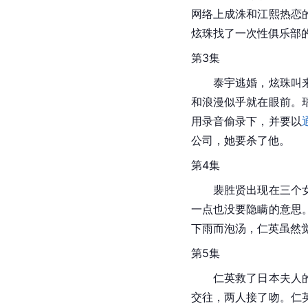
网络上成洙和江熙热恋
炫珠找了一次性俱乐部
第3集
　　泰宇逃婚，炫珠叫
和浪漫似乎就在眼前。
用录音偷录下，并要以
公司，她要杀了他。
第4集
　　裴胜贤出现在三个
一点也没要隐瞒的意思
下雨而泡汤，仁英虽然
第5集
　　仁英救了日本夫人
交往，两人接了吻。仁