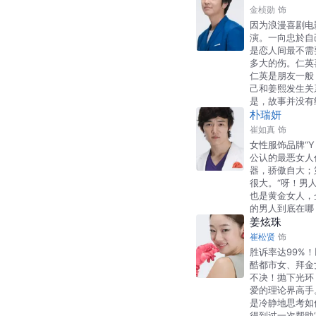
金桢勋
饰
因为浪漫喜剧电
演。一向忠於自
是恋人间最不需
多大的伤。仁英
仁英是朋友一般
己和姜熙发生关
是，故事并没有
朴瑞妍
崔如真
饰
女性服饰品牌“Y
公认的最恶女人
器，骄傲自大；
很大。“呀！男
也是黄金女人，
的男人到底在哪
姜炫珠
崔松贤
饰
胜诉率达99%
酷都市女、拜金
不决！抛下光环
爱的理论界高手
是冷静地思考如
得到过一次帮助