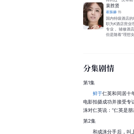
裴胜贤
崔振赫
饰
国内特级酒店的
职为K酒店营业
专业， 辅修酒
但是随着“理想
分集剧情
第1集
鲜于
仁英和同居十
电影拍摄成功并接受专
洙对仁英说：“仁英是朋
第2集
　　和成洙分手后，叫