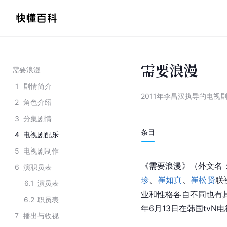
需要浪漫
需要浪漫
1
剧情简介
2011年李昌汉执导的电视
2
角色介绍
3
分集剧情
条目
4
电视剧配乐
5
电视剧制作
《需要浪漫》（外文名：
6
演职员表
珍
、
崔如真
、
崔松贤
联
6.1
演员表
业和性格各自不同也有其
6.2
职员表
年6月13日在韩国tvN
7
播出与收视