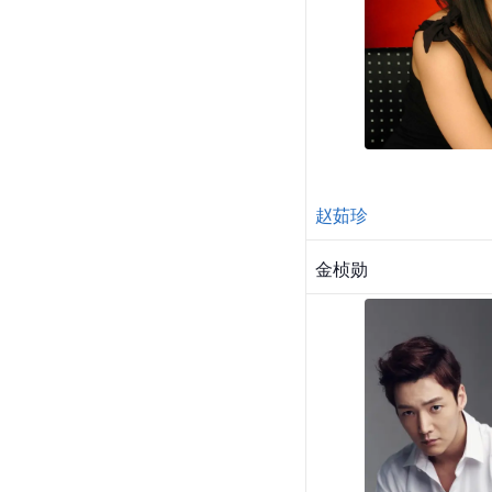
赵茹珍
金桢勋