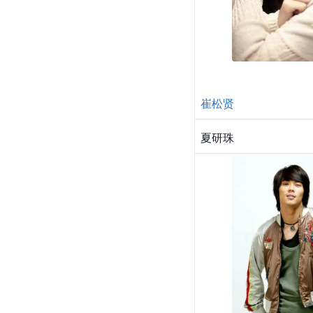
崔松贤
夏研珠