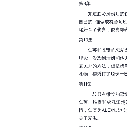
第9集
　　知道胜贤身份后的
自己的T恤做成枕套每
瑞妍亲了俊喜，俊喜却
第10集
　　仁英和胜贤的恋爱
理念，没想到瑞妍和他
复关系的方法，但是成
礼物，德秀打了炫珠一
第11集
　　一段只有微笑的恋
仁英、胜贤和成洙江熙
情，仁英为ALEX知道
染了爱滋。