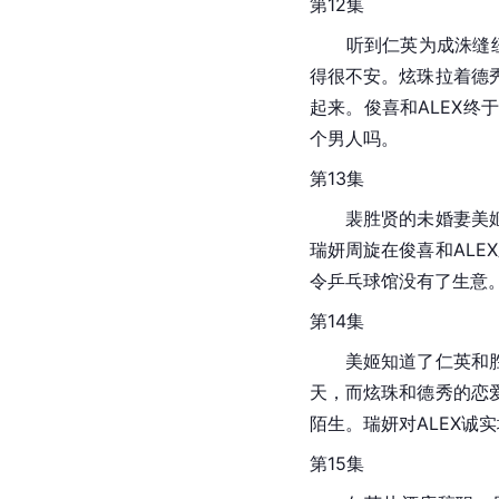
第12集
　　听到仁英为成洙缝
得很不安。炫珠拉着德
起来。俊喜和ALEX
个男人吗。
第13集
　　裴胜贤的未婚妻美
瑞妍周旋在俊喜和ALE
令乒乓球馆没有了生意
第14集
　　美姬知道了仁英和
天，而炫珠和德秀的恋
陌生。瑞妍对ALEX诚
第15集