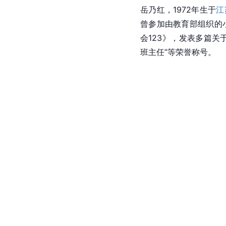
岳乃红，1972年生于
江
曾参加由教育部组织的
会123》，发表多篇关
班主任”等荣誉称号。