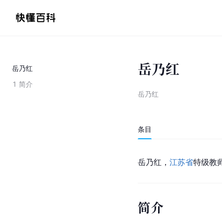
岳乃红
岳乃红
1
简介
岳乃红
条目
岳乃红，
江苏省
特级教
简介