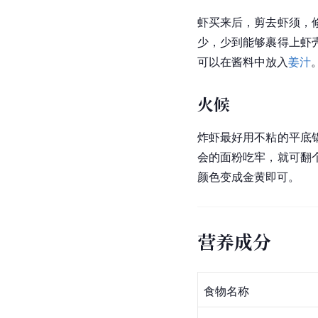
虾买来后，剪去虾须，
少，少到能够裹得上虾
可以在酱料中放入
姜汁
火候
炸虾最好用不粘的平底
会的面粉吃牢，就可翻
颜色变成金黄即可。
营养成分
食物名称