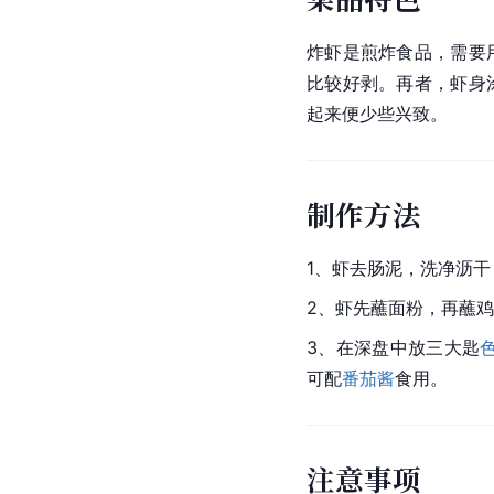
炸虾是煎炸食品，需要
比较好剥。再者，虾身
起来便少些兴致。
制作方法
1、虾去肠泥，洗净沥干
2、虾先蘸面粉，再蘸
3、在深盘中放三大匙
可配
番茄酱
食用。
注意事项