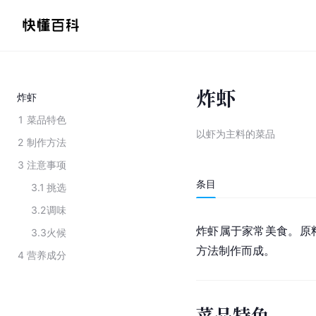
炸虾
炸虾
1
菜品特色
以虾为主料的菜品
2
制作方法
3
注意事项
条目
3.1
挑选
3.2
调味
炸虾属于家常美食。原
3.3
火候
方法制作而成。
4
营养成分
菜品特色