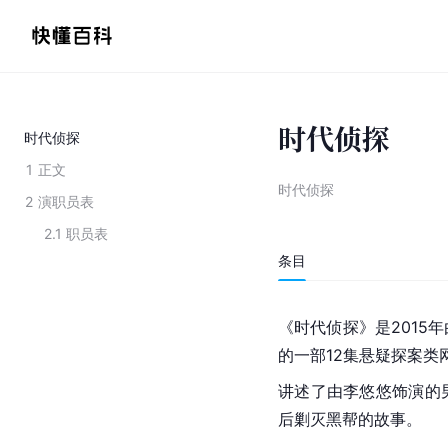
时代侦探
时代侦探
1
正文
时代侦探
2
演职员表
2.1
职员表
条目
《时代侦探》是2015
的一部12集悬疑探案类
讲述了由李悠悠饰演的
后剿灭黑帮的故事。