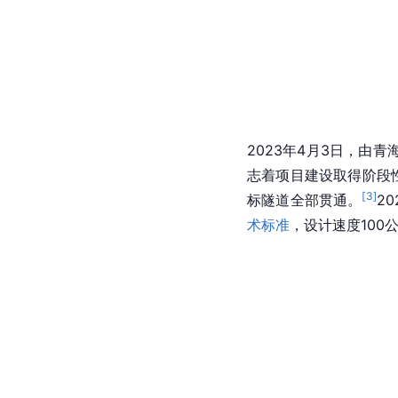
2023年4月3日，由
志着项目建设取得阶段性
[
3
]
标隧道全部贯通。
2
术标准
，设计速度100