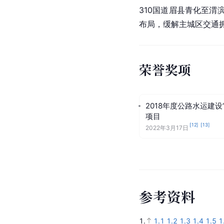
310国道眉县青化至渭
布局，缓解主城区交通
荣誉奖项
2018年度公路水运建设
项目
[
12
]
[
13
]
2022年3月17日
参
考
资
料
1.
1.1
1.2
1.3
1.4
1.5
1