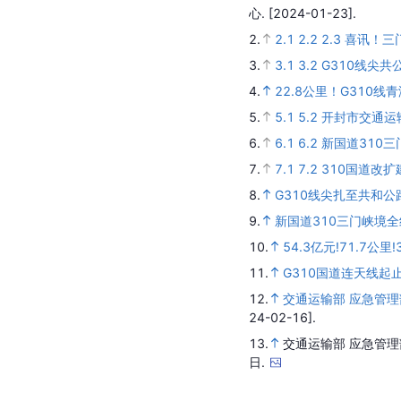
心.
[2024-01-23].
2.
2.1
2.2
2.3
喜讯！三
3.
3.1
3.2
G310线尖
4.
22.8公里！G310
5.
5.1
5.2
开封市交通运
6.
6.1
6.2
新国道310
7.
7.1
7.2
310国道改
8.
G310线尖扎至共和
9.
新国道310三门峡境
10.
54.3亿元!71.7公
11.
G310国道连天线起
12.
交通运输部 应急管理
24-02-16].
13.
交通运输部 应急管理
日.