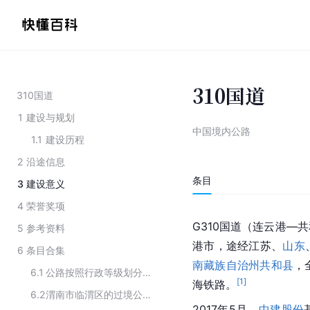
310国道
310国道
1
建设与规划
中国境内公路
1.1
建设历程
2
沿途信息
条目
3
建设意义
4
荣誉奖项
G310国道（连云港—
5
参考资料
港市，途经江苏、
山东
6
条目合集
南藏族自治州
共和县
，
6.1
公路按照行政等级划分的类别
[
1
]
海铁路。
6.2
渭南市临渭区的过境公路
2017年5月，
中建股份