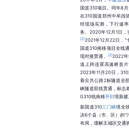
国道310项目。同年8月
在310国道郑州中牟
经现场实测，下行速率达
务。2020年12月1
[
2
]
2021年12月22
国道310南移项目全线
[
2
]
现对接贯通。
2022
道上跨连霍高速桥首片箱
2023年11月20日
着尖共公路2标隧道全
峡隧道双线贯通，标志
G310线南移
开封
境新建
新国道310
三门峡
境全
决6个县（市、区）的“
布局，缓解主城区交通