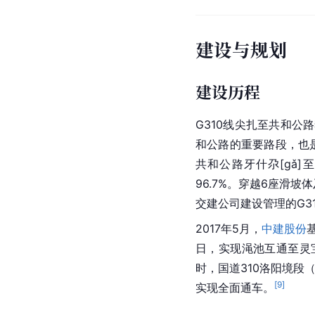
建设与规划
建设历程
G310线尖扎至共和公路
和公路的重要路段，也
共和公路牙什尕[gǎ]
96.7%。穿越6座滑
交建公司建设管理的G
2017年5月，
中建股份
日，实现渑池互通至灵
时，国道310洛阳境段
[
9
]
实现全面通车。