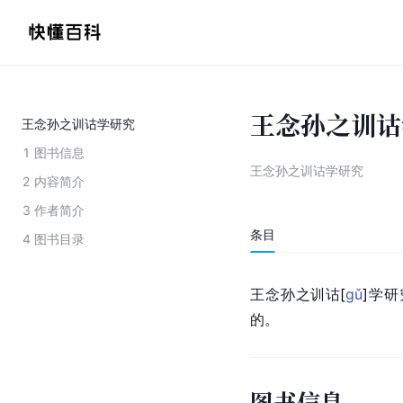
王念孙之训诂
王念孙之训诂学研究
1
图书信息
王念孙之训诂学研究
2
内容简介
3
作者简介
条目
4
图书目录
王念孙之训
诂
[
gǔ
]
学研
的。
图书信息