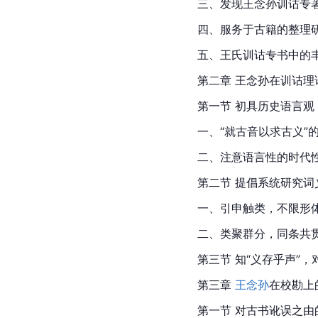
三、发现王念孙训诂专著
四、服务于古籍的整理
五、王氏训诂专书中的
第二章 
王念孙
在训诂理
第一节 初具历史语言
一、“就古音以求古义”
二、注意语言性的时代
第二节 提倡系统研究
一、引申触类，不限形
二、类聚群分，同条共
第三节 知“义存乎声”
第三章 
王念孙
在校勘上
第一节 对古书讹误之由