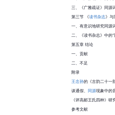
三、《广雅疏证》同源
第三节 《
读书杂志
》与
一、有意识地研究同源
二、《
读书杂志
》中的“
第五章 结论
一、贡献
二、不足
附录
王念孙
的《古韵二十一
谈通假、
同源
现象中的
《评高邮王氏四种》研
参考文献