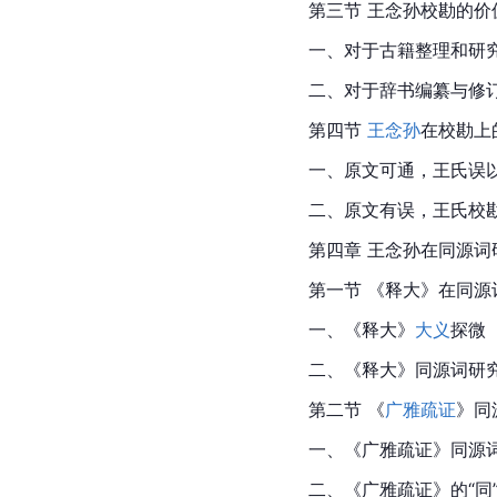
第三节 
王念孙
校勘的价
一、对于古籍整理和研
二、对于辞书编纂与修
第四节 
王念孙
在校勘上
一、原文可通，王氏误
二、原文有误，王氏校
第四章 
王念孙
在同源词
第一节 《释大》在同
一、《释大》
大义
探微
二、《释大》同源词研
第二节 《
广雅疏证
》同
一、《广雅疏证》同源
二、《广雅疏证》的“同”