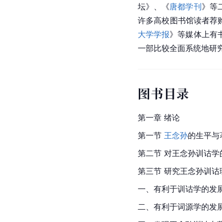
坛
》、《
唐都学刊
》等
许多高校图书馆读者荐
大学学报
》等媒体上有
一部比较全面系统地研
图书目录
第一章 绪论
第一节 
王念孙
的生平与
第二节 对王念孙训诂学
第三节 研究王念孙训
一、有利于训诂学的发
二、有利于
词源学
的发