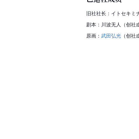
旧社社长：イトセキミ
剧本：川波无人（创社成
原画：
武田弘光
（创社