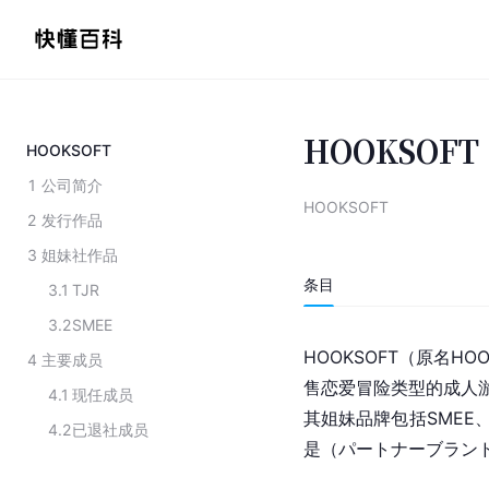
HOOKSOFT
HOOKSOFT
1
公司简介
HOOKSOFT
2
发行作品
3
姐妹社作品
条目
3.1
TJR
3.2
SMEE
HOOKSOFT（原名H
4
主要成员
售恋爱冒险类型的成人游戏
4.1
现任成员
其姐妹品牌包括SMEE、A
4.2
已退社成员
是（パートナーブラン