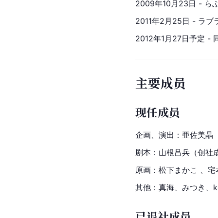
2009年10月23日 - 
2011年2月25日 - ラブラ
2012年1月27日予定 
主要成员
现任成员
企画、演出：亜佐美晶
剧本：山根吕兵（创社
原画：
松下
まかこ 、宅
其他：真海、
みつき
、
已退社成员