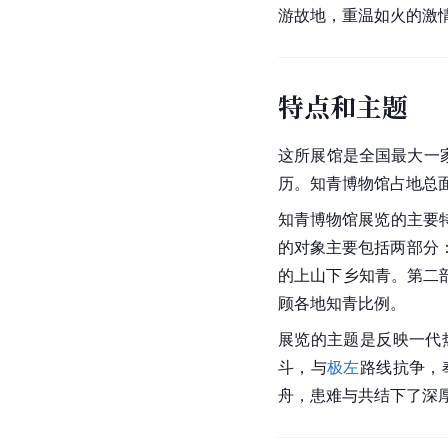
游故地，重温如火的激
特点和主题
这所展馆是全国最大一
历。知青博物馆占地总面
知青博物馆展览的主要
的对象主要包括两部分
的
上山下乡
知青。第二
顾各地知青比例。
展览的主题是反映一代
斗，与
极左
路线抗争，
舟，患难与共结下了深