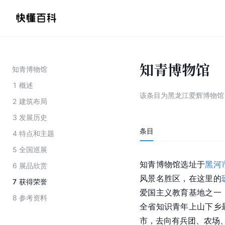
知青博物馆
知青博物馆
1
概述
该条目为
黑龙江爱辉博物馆
2
建筑布局
3
发展历史
条目
4
特点和主题
5
全国巡展
知青博物馆选址于
黑河
6
展品欣赏
风景名胜区，在这里的
7
获得荣誉
爱国主义教育基地
之一
8
参考资料
全省知识青年上山下乡
市，去向有兵团、农场