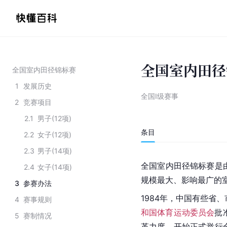
全国室内田径
全国室内田径锦标赛
1
发展历史
全国Ⅰ级赛事
2
竞赛项目
2.1
男子(12项)
条目
2.2
女子(12项)
2.3
男子(14项)
全国室内田径锦标赛是
2.4
女子(14项)
规模最大、影响最广的
3
参赛办法
1984年，中国有些省
4
赛事规则
和国体育运动委员会
批
5
赛制情况
革力度，开始正式举行