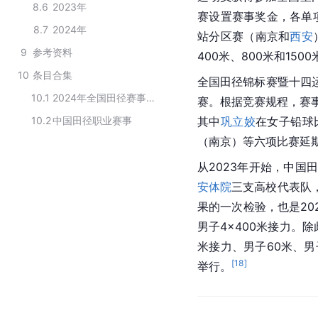
8.6
2023年
赛设置赛事奖金，各单项
8.7
2024年
站分区赛（
南京
和
西安
9
参考资料
400米、800米和1
10
条目合集
全国田径锦标赛暨十四运资
10.1
2024年全国田径赛事计划（专业成年赛事）全国Ⅰ级赛事
赛。根据竞赛规程，赛
10.2
中国田径职业赛事
其中
巩立姣
在女子铅球
（
南京
）等六项比赛延
从2023年开始，
中国
安体院
三支高校代表队
果的一次检验，也是20
男子4×400米接力。
米接力、男子60米、男
[
18
]
举行。