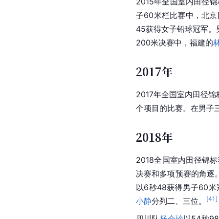
2015年全国室内田径
子60米栏比赛中，北京
45获得女子铅球冠军
200米决赛中，福建的
2017年
2017年全国室内田径
个项目的比赛。在男子
2018年
2018全国室内田径锦标
决赛和多项预赛的角逐
以6秒48获得男子60
[
41
]
小静
分列二、三位。
四川队
杨会珍
以54秒9