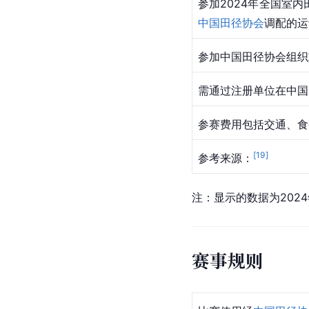
参加2024年全国室
中国田径协会
调配的运
参加
中国田径协会
组织
需通过注册单位在中国
参赛费用包括交通、食
[
19
]
参考来源：
注：显示的数据为202
赛事规则