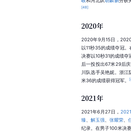
岐
和河北队
胡麟鹏
分获
[
48
]
2020年
2020年9月15日，2
以11秒35的成绩夺冠
决赛以10秒31的成绩
后一投投出67米29后
川队选手吴艳妮。浙江队
[
米36的成绩获得冠军。
2021年
2021年6月27日，
20
臻
、
解玉强
、
张耀荣
、
纪录。在男子100米决