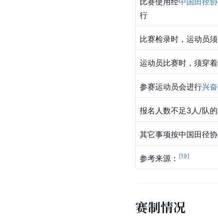
比赛使用经
中国田径协
行
比赛检录时，运动员须
运动员比赛时，须穿着
参赛运动员会进行
兴奋
报名人数不足3人/队
其它事项按中国田径协
[
19
]
参考来源：
赛制情况