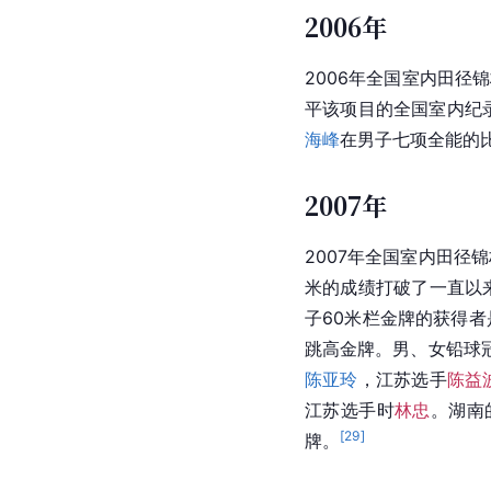
2006年
2006年全国室内田径锦
平该项目的全国室内纪
海峰
在男子七项全能的比
2007年
2007年全国室内田径
米的成绩打破了一直以
子60米栏
金牌
的获得者
跳高金牌。男、女铅球
陈亚玲
，江苏选手
陈益
江苏选手时
林忠
。湖南
[
29
]
牌
。