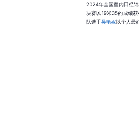
2024年全国室内田径
决赛以19米35的成绩
队选手
吴艳妮
以个人最好