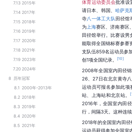
体育运动委员会
批准设
7.13
2015年
请日本、韩国、
哈萨克
7.14
2017年
寺
八一体工大队
田径馆
7.15
2018年
为
上海
赛区、济南赛区
7.16
2019年
田径馆举行。比赛设男
7.17
2020年
能取得全国锦标赛参赛
7.18
2021年
支队伍859名运动员参
[
10
]
7.19
2023年
创1项全国纪录。
7.20
2024年
2008年全国室内田径锦
8
历年冠军
26、27日在北京黄寺
运动员可报名参加此项
8.1
2000年-2013年
[
站、上海站和北京站。
8.2
2018年
2016年，全国室内
8.3
2019年
行，间隔3天。这种连
8.4
2020年
2018年的全国室内田
8.5
2021年
运动员获得参加全国室