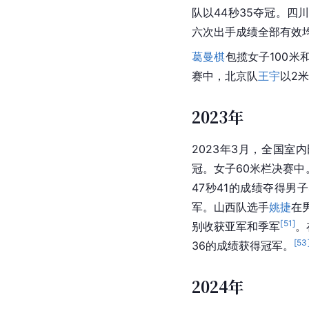
队以44秒35夺冠。四
六次出手成绩全部有效均
葛曼棋
包揽女子100米
赛中，北京队
王宇
以2
2023年
2023年3月，全国
冠。女子60米栏决赛中
47秒41的成绩夺得男
军。山西队选手
姚捷
在
[
51
]
别收获亚军和季军
。
[
53
36的成绩获得冠军。
2024年