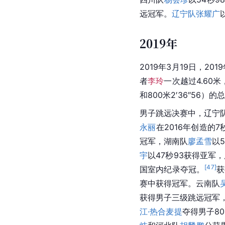
远冠军。
辽宁队
张耀广
2019年
2019年3月19日，2
者
李玲
一次越过4.60
和800米2′36″56
男子跳远决赛中，辽宁
永丽
在2016年创造的7
冠军，湖南队
廖孟雪
以
宇
以47秒93获得亚军
[
47
]
国室内纪录夺冠。
获
赛中获得冠军。云南队
获得男子三级跳远冠军
江·热合麦提
夺得男子8