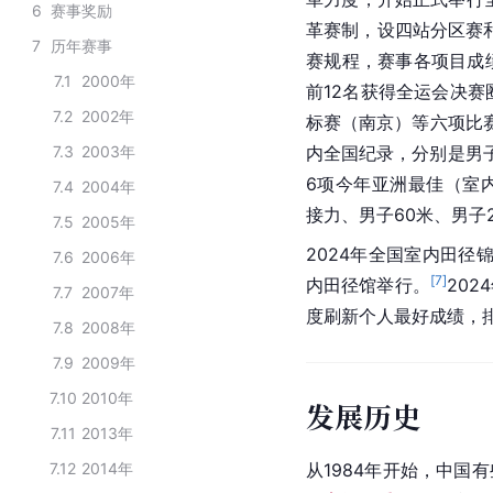
6
赛事奖励
革赛制，设四站分区赛
7
历年赛事
赛规程，赛事各项目成
7.1
2000年
前12名获得全运会决赛
7.2
2002年
标赛（南京）等六项比
7.3
2003年
内全国纪录，分别是男子
6项今年亚洲最佳（室内
7.4
2004年
接力、男子60米、男子
7.5
2005年
2024年全国室内田径
7.6
2006年
[
7
]
内田径馆举行。
20
7.7
2007年
度刷新个人最好成绩，
7.8
2008年
7.9
2009年
7.10
2010年
发展历史
7.11
2013年
7.12
2014年
从1984年开始，中国