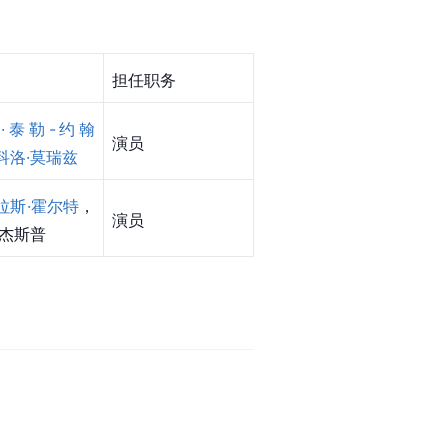
担任职务
·泰勒-约翰
演员
科洛·莫瑞兹
拉斯·霍尔特
，
演员
·杰斯普