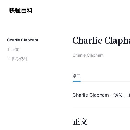
Charlie Clap
Charlie Clapham
1
正文
Charlie Clapham
2
参考资料
条目
Charlie Clapham，演
正文