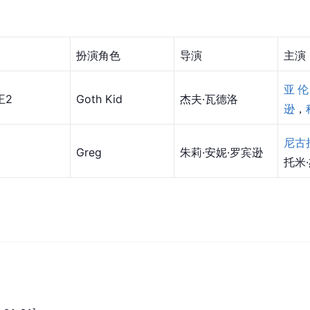
扮演角色
导演
主演
亚伦
王2
Goth Kid
杰夫·瓦德洛
逊
，
尼古
Greg
朱莉·安妮·罗宾逊
托米