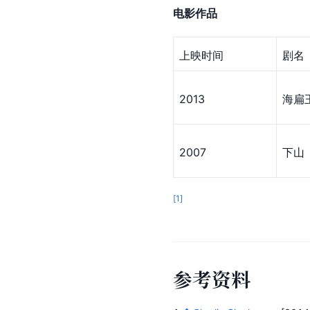
电影作品
上映时间
剧名
2013
海扁
2007
下山
[
1
]
参
考
资
料