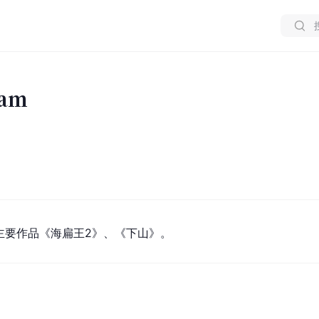
ham
员，主要作品《
海扁王2
》、《下山》。