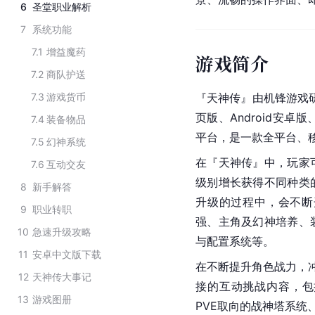
6
圣堂职业解析
7
系统功能
7.1
增益魔药
游戏简介
7.2
商队护送
7.3
游戏货币
『天神传』由机锋游戏研
页版、Android安卓版、
7.4
装备物品
平台，是一款全平台、
7.5
幻神系统
在『天神传』中，玩家
7.6
互动交友
级别增长获得不同种类
8
新手解答
升级的过程中，会不断
9
职业转职
强、主角及幻神培养、
10
急速升级攻略
与配置系统等。
11
安卓中文版下载
在不断提升角色战力，冲
12
天神传大事记
接的互动挑战内容，包
13
游戏图册
PVE取向的战神塔系统