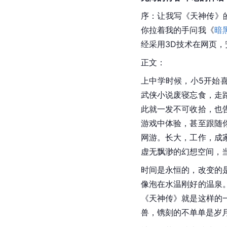
序：让我写《天神传》
你拉着我的手问我《
暗
经采用3D技术在网页，
正文：
上中学时候，小5开始
武侠小说废寝忘食，走
此就一发不可收拾，也
游戏中体验，甚至跟随
网游。长大，工作，成
虚无飘渺的幻想空间，
时间是永恒的，改变的
像泡在水温刚好的温泉
《天神传》就是这样的
兽，镌刻的不单单是岁