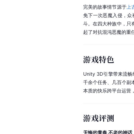
完美的故事情节源于
上
免下一次恶魔入侵，众
斗。在四大种族中，只
起了对抗混沌恶魔的重
游戏特色
Unity 3D引擎带
千余个任务、几百个副
本质的快乐跨平台运营，
游戏评测
无悔的青春 不老的神话