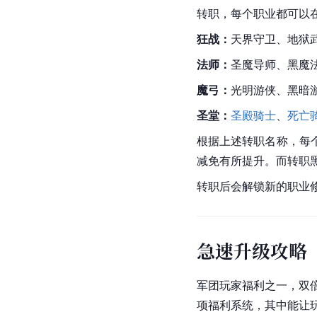
转职，每个职业都可以
狂战：
天界守卫、地狱
法师：
圣魔导师、黑魔
魔弓：
光明游侠、黑暗
圣堂：
圣殿骑士
、
死亡
根据上述转职名称，每
减免有所提升。而转职
转职后会解锁新的职业
急速升级攻略
军团玩家福利之一，双
项福利系统，其中能让