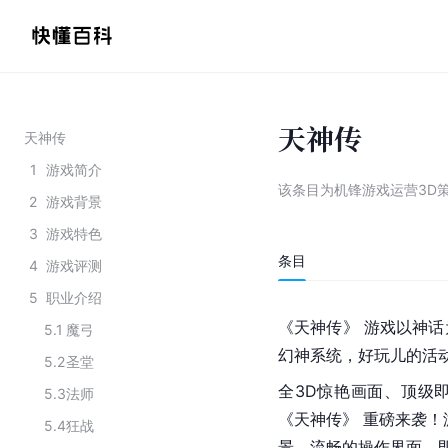
天神传
天神传
1
游戏简介
该条目为
机锋游戏运营3D
2
游戏背景
3
游戏特色
条目
4
游戏评测
5
职业介绍
《天神传》 游戏以神
5.1
魔弓
幻神系统，好玩儿的活
5.2
圣堂
全3D惊艳画面、顶级即
5.3
法师
《天神传》 重磅来袭
5.4
狂战
景、流畅的操作界面、