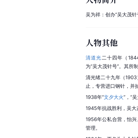
吴为祥：创办“吴大茂针
人物其他
清道光
二十四年（18
为“吴大茂针号”。其所
清光绪二十九年（190
止，专营进口钢针，并
1938年“
文夕大火
”，“
1945年抗战胜利，吴
1956年公私合营，怡
管理。