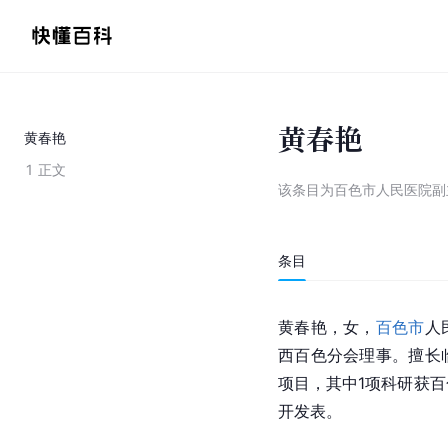
黄春艳
黄春艳
1
正文
该条目为
百色市人民医院副
条目
黄春艳，女，
百色市
人
西百色分会理事。擅长
项目，其中1项科研获
开发表。