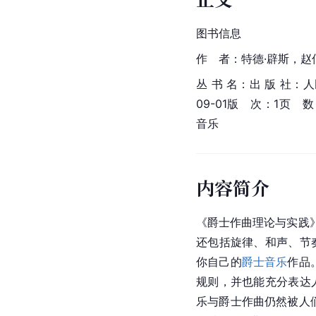
图书信息
作　者：特德·辟斯，赵
丛 书 名：出 版 社：人民
09-01版　次：1页　
音乐
内容简介
《爵士作曲理论与实践
还包括旋律、和声、节
你自己的
爵士音乐
作品
规则，并也能充分表达
乐与爵士作曲仍然被人