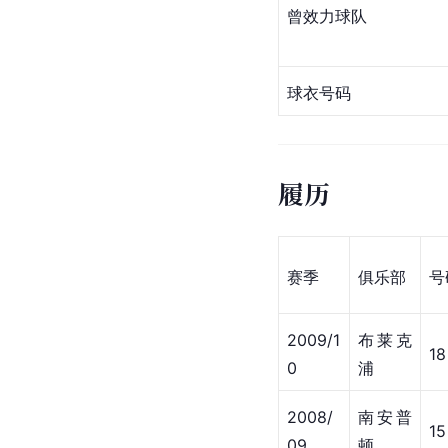
曾效力球队
球衣号码
履历
赛季
俱乐部
号
2009/1
布莱克
18
0
浦
2008/
南安普
15
09
顿