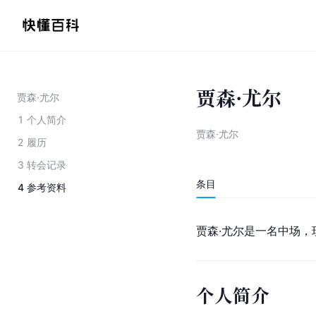
贾森·尤尔
贾森·尤尔
1
个人简介
贾森·尤尔
2
履历
3
转会记录
条目
4
参考资料
贾森·尤尔是一名中场，
个人简介