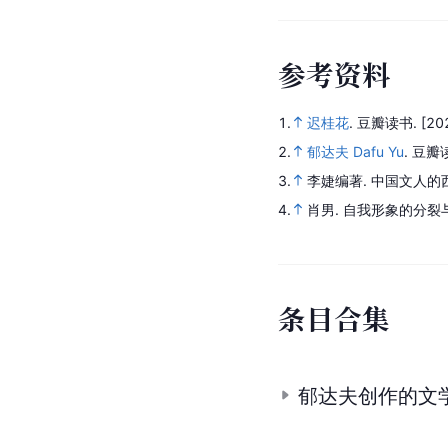
参
考
资
料
1.
迟桂花
.
豆瓣读书.
[20
2.
郁达夫 Dafu Yu
.
豆瓣
3.
李婕编著.
中国文人的
4.
肖男.
自我形象的分裂
条
目
合
集
郁达夫创作的文