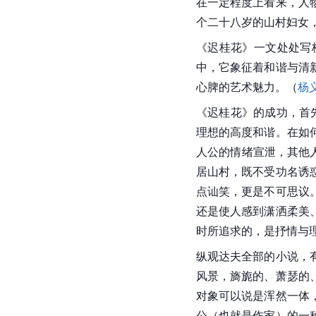
在一定程度上看来，人
个二十八岁的山村妇女，
《迟桂花》一文处处写
中，它象征着和谐与清
心脾的艺术魅力。（
杨
《迟桂花》的成功，首
理想的高度和谐。在如
人公的情绪宣泄，其他
居山村，既不受功名诱
点讪笑，更是不可思议
还是使人感到潇洒柔美
时所追求的，是抒情与
纵观达夫全部的小说，
风景，旖旎的、萧瑟的
对象可以说是浑然一体
公（也就是作家）的一