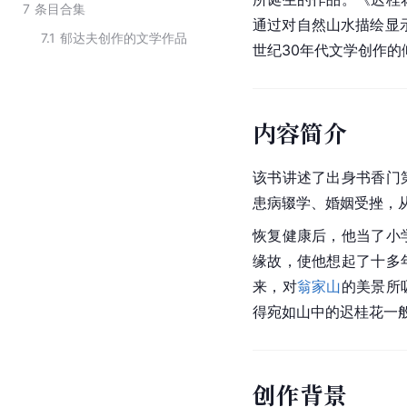
7
条目合集
通过对自然山水描绘显
7.1
郁达夫创作的文学作品
世纪30年代文学创作的
内容简介
该书讲述了出身书香门
患病辍学、婚姻受挫，
恢复健康后，他当了小
缘故，使他想起了十多
来，对
翁家山
的美景所
得宛如山中的迟桂花一
创作背景