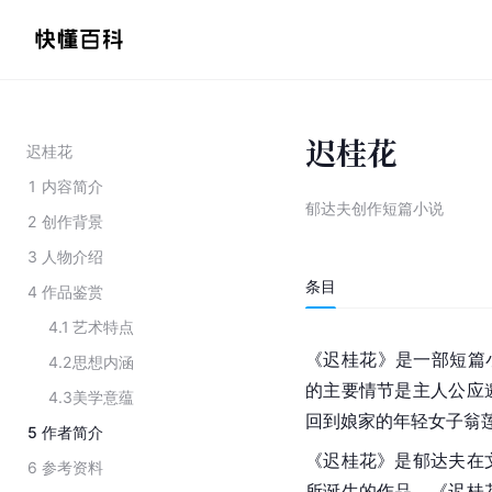
迟桂花
迟桂花
1
内容简介
郁达夫创作短篇小说
2
创作背景
3
人物介绍
条目
4
作品鉴赏
4.1
艺术特点
《迟桂花》是一部短篇小
4.2
思想内涵
的主要情节是主人公应
4.3
美学意蕴
回到娘家的年轻女子翁
5
作者简介
《迟桂花》是郁达夫在
6
参考资料
所诞生的作品。《迟桂