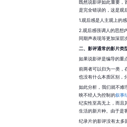
既然说影评如此重要，
是完全错误的，这是观
1.观后感是人主观上的
2.观后感强调人的思
同期声表现等更加深层
二、影评通常的影片类
如果说影评是编导的重
前两者可以归为一类，
也没有什么本质区别，
如此分析，我们就不难
映不经人为控制的
叙事
纪实性至高无上，而且
生活的新片种。由于是
纪录片的影评没有太多