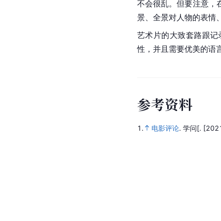
不会很乱。但要注意，
景、全景对人物的表情
艺术片的大致套路跟记
性，并且需要优美的语
参
考
资
料
1.
电影评论
.
学问[.
[202