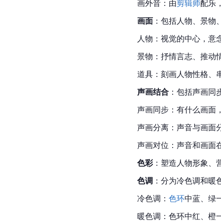
画外音：由
剪辑师
配乐
画面
：包括人物、景物
人物：视觉的中心，意
景物：抒情言志、推动
道具：刻画人物性格、
声画结合
：包括声画同
声画同步：有什么画面
声画分离：声音与画面
声画对位：声音和画面
色彩
：塑造人物形象、
色调
：分为冷色调和暖
冷色调：
色环
中蓝、绿
暖色调：色环中红、橙