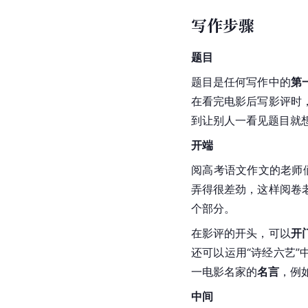
写作步骤
题目
题目是任何写作中的
第
在看完电影后写影评时
到让别人一看见题目就想
开端
阅高考语文作文的老师
弄得很差劲，这样阅卷
个部分。
在影评的开头，可以
开
还可以运用“诗经六艺”
一电影名家的
名言
，例
中间