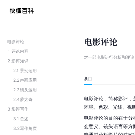
电影评论
电影评论
1
评论内容
对一部电影进行分析和评论
2
影评知识
2.1
景别运用
条目
2.2
声画应用
2.3
镜头运用
电影评论，简称影评，
2.4
蒙太奇
环境、色彩、光线、视
3
影评写作
电影评论的目的在于分
3.1
总述
会意义、镜头语言等方
3.2
写作角度
能通过分析影片的成败