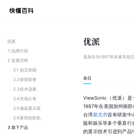
优派
优派
1
品牌介绍
该条目为
1987年朱家良创
2
发展历程
2.1
创立初期
条目
2.2
获得荣誉
2.3
技术进展
ViewSonic（优
2.4
市场占有
1987年在美国加州南
2.5
液晶显示器
台湾
新北市
设有研发中
2.6
家用投影机
版和娱乐等多个垂直行
3
旗下产品
的显示技术引进到产品