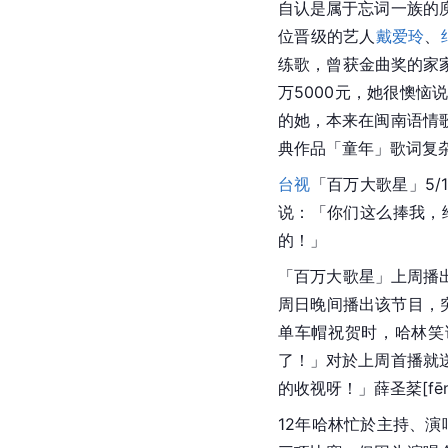
自认是属于忘词一族的
位晋级的艺人
戴爱玲
、
练歌，曾获金曲奖的家
万5000元，她很懊
的她，本来在闽南语情
典作品「童年」歌词复
台视
「百万大歌星」5/
说：「你们这么捧我，
的！」
「百万大歌星」上周播出
周日晚间播出该节目，
单车帽祝贺时，哈林笑
了！」对於上周首播就
的收视呀！」薛圣棻[f
12年哈林忙於主持、