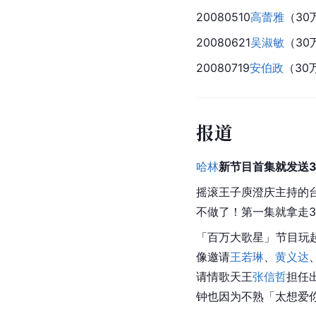
20080510
高蕾雅
（30
20080621
吴淑敏
（30
20080719
安伯政
（30
报道
哈林
新节目首集就发送
摇滚王子庾澄庆主持的
不做了！第一集就拿走
「百万大歌星」节目玩
像邀请
王若琳
、
黄义达
请情歌天王
张信哲
担任
钟也因为不熟「太想爱