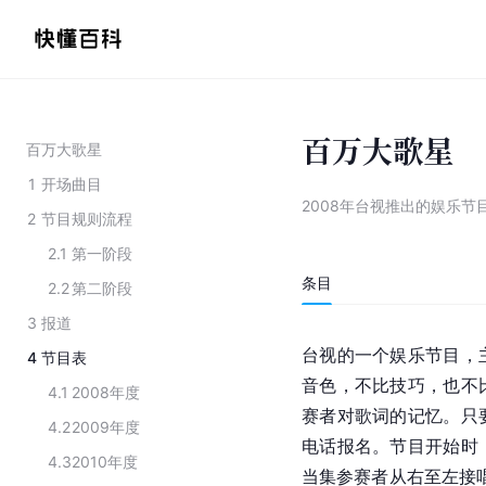
百万大歌星
百万大歌星
1
开场曲目
2008年台视推出的娱乐节
2
节目规则流程
2.1
第一阶段
条目
2.2
第二阶段
3
报道
台视
的一个娱乐节目，
4
节目表
音色，不比技巧，也不
4.1
2008年度
赛者对歌词的记忆。只
4.2
2009年度
电话报名。节目开始时
4.3
2010年度
当集参赛者从右至左接