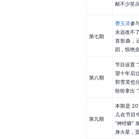
献不少笑
费玉清
参与
永远改不了
第七期
首歌曲，
蹈，惊艳
节目设置 
望十年后过
第八期
郭雪芙也
纷纷拿出 
本期是 2
儿在节目
第九期
“神经癖”
身火星，贡