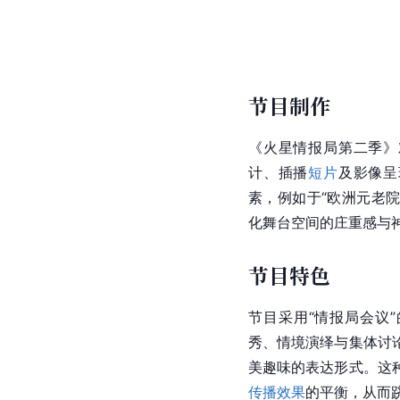
节目制作
《火星情报局第二季》
计、插播
短片
及影像呈
素，例如于“欧洲元老
化舞台空间的庄重感与
节目特色
节目采用“情报局会议
秀、情境演绎与集体讨
美趣味的表达形式。这
传播效果
的平衡，从而跻