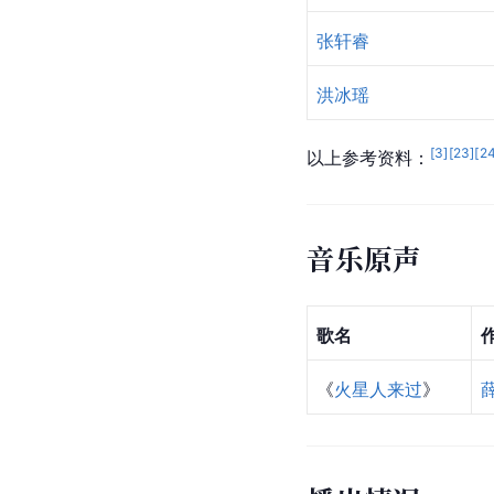
张轩睿
洪冰瑶
[
3
]
[
23
]
[
2
以上参考资料：
音乐原声
歌名
《
火星人来过
》