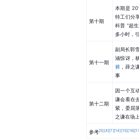
本期是 2
特工们分
第十期
科普 “超
多小时，
副局长郭
涵惊讶，
第十一期
裤
，薛之
事
因一个互
谦会看在
第十二期
紫，委屈
之谦在场
[
5
]
[
4
]
[
7
]
[
14
]
[
15
]
[
16
]
[
1
参考