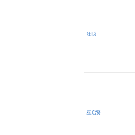
汪聪
巫启贤