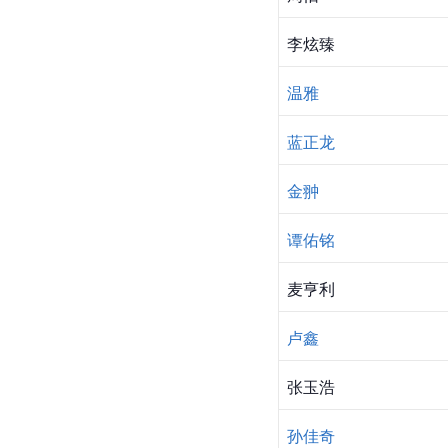
李炫臻
温雅
蓝正龙
金翀
谭佑铭
麦亨利
卢鑫
张玉浩
孙佳奇