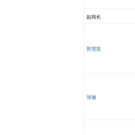
副局长
郭雪芙
张俪