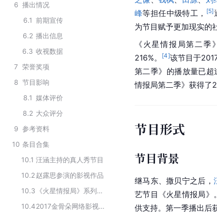
6
播出情况
[
5
]
峰
等担任中级特工，
6.1
前期宣传
为节目赋予更加现实的
6.2
播出信息
《火星情报局第二季
6.3
收视数据
[
4
]
216%。
该节目于201
7
荣誉奖项
第二季》的播放量已超过
8
节目影响
情报局第二季》获得了2
8.1
媒体评价
8.2
大众评分
节目形式
9
参考资料
10
条目合集
节目背景
10.1
汪涵主持的真人秀节目
10.2
赵露思参演的影视作品
继马东、撒贝宁之后，
10.3
《火星情报局》系列综艺
艺节目《火星情报局》
10.4
2017金骨朵网络影视盛典获奖作品
供支持。第一季播出后