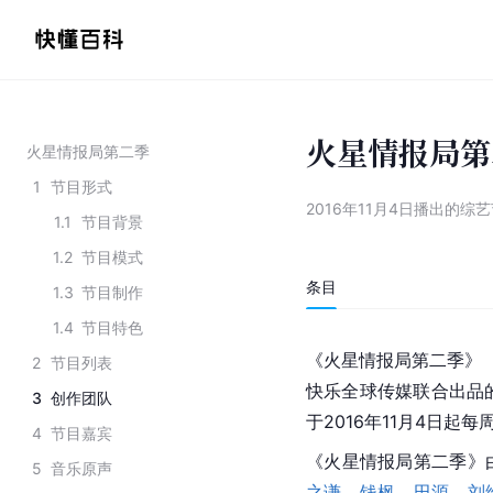
火星情报局第
火星情报局第二季
1
节目形式
2016年11月4日播出的综
1.1
节目背景
1.2
节目模式
条目
1.3
节目制作
1.4
节目特色
《火星情报局第二季》
2
节目列表
快乐全球传媒联合出品
3
创作团队
于2016年11月4日起每
4
节目嘉宾
《火星情报局第二季》
5
音乐原声
之谦
、
钱枫
、
田源
、
刘