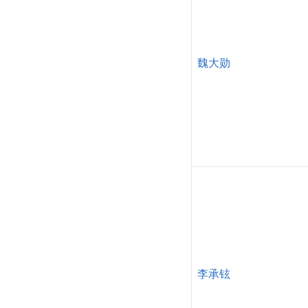
魏大勋
李承铉