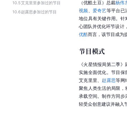
（优酷土豆）总裁
杨伟
10.5
艾克里里参加过的节目
视频
、
爱奇艺
等平台已
10.6
赵露思参加过的节目
地位具有关键作用。针
心团队并优化环节设计，
优酷
而言，该节目成为
节目模式
《火星情报局第二季》
实施全面优化。节目保
艾克里里、
赵露思
等网
聚焦人类生活的局限，
承载空间。制作方同步
轻受众创意建议并融入