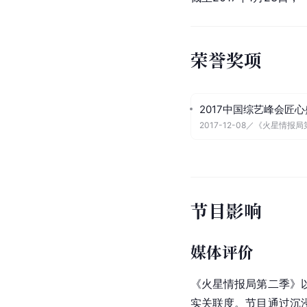
荣誉奖项
2017中国综艺峰会匠
2017-12-08
／
《火星情报局
节目影响
媒体评价
《火星情报局第二季》
实关联度。节目通过沉