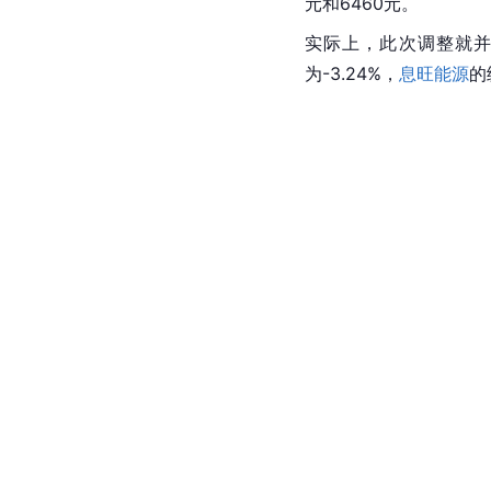
元和6460元。
实际上，此次调整就并
为-3.24%，
息旺能源
的