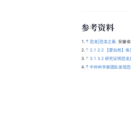
参
考
资
料
1.
恐龙|恐龙之最
.
安徽省
2.
2.1
2.2
【爱自然】侏
3.
3.1
3.2
研究证明恐龙
4.
中外科学家团队发现恐