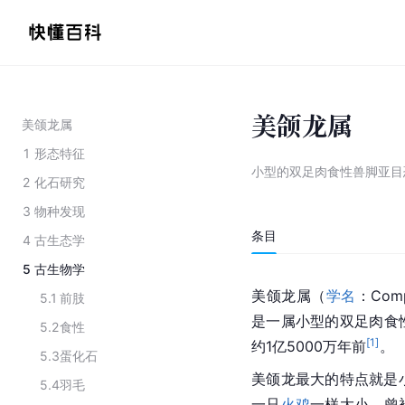
美颌龙属
美颌龙属
1
形态特征
小型的双足肉食性兽脚亚目
2
化石研究
3
物种发现
条目
4
古生态学
5
古生物学
美颌龙属（
学名
：Co
5.1
前肢
是一属小型的双足肉食
5.2
食性
[
1
]
约1亿5000万年前
。
5.3
蛋化石
美颌龙最大的特点就是
5.4
羽毛
一只
火鸡
一样大小，曾