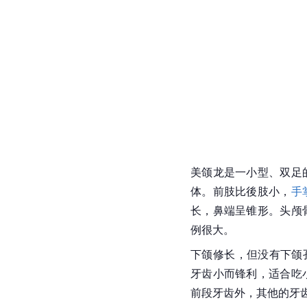
美颌龙是一小型、双足
体。前肢比後肢小，
手
长，鼻端呈锥形。头颅
例很大。
下颌修长，但没有下颌孔（M
牙齿小而锋利，适合吃
前段牙齿外，其他的牙