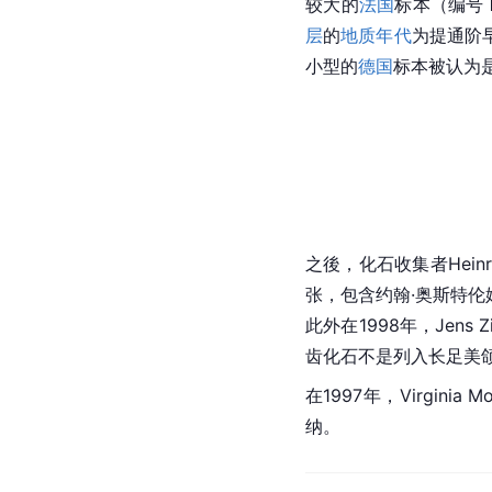
较大的
法国
标本（编号 
层
的
地质年代
为提通阶
小型的
德国
标本被认为是
之後，化石收集者Hein
张，包含约翰·奥斯特伦姆
此外在1998年，Jens 
齿化石不是列入长足美
在1997年，Virginia Mo
纳。