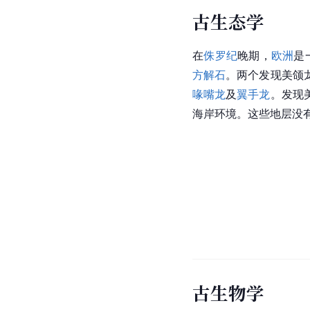
古生态学
在
侏罗纪
晚期，
欧洲
是
方解石
。两个发现美颌
喙嘴龙
及
翼手龙
。发现
海岸环境。这些地层没
古生物学