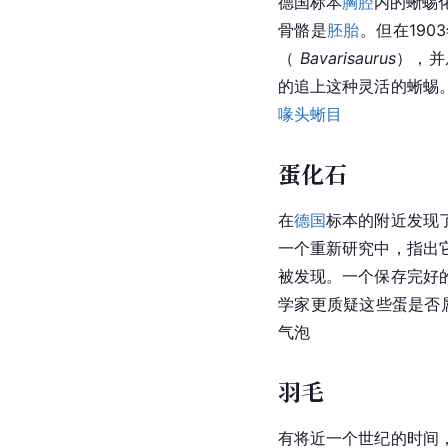
德国标本
胸腔
内的蜥蜴
骨骼是
胚胎
。但在190
（ 
Bavarisaurus
），并
的追上这种灵活的蜥蜴
喙头蜥目
蛋化石
在
德国
标本的附近发现了
一个重新研究中，指出
被发现。一个保存完好
学家更质疑这些蛋是否属
气泡
羽毛
有将近一个世纪的时间