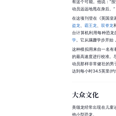
有这个可能。他说：“
动员远远地甩在身后。”
在这项刊登在《英国皇
盗龙
、
霸王龙
、
双脊龙
台计算机利用每种恐龙
学
。它从蹒跚学步开始
这种模拟用来自一名有着
的最高速度进行校准。
动员那样非常健壮的男
达到每小时34.5英里(约
大众文化
美颌龙经常出现在儿童
他小型恐龙。