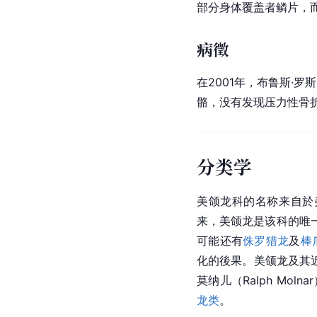
部分身体覆盖者鳞片，
病徵
在2001年，布鲁斯·罗斯柴
骼，没有发现压力性骨
分类学
美颌龙科
的名称来自於
来，美颌龙是该科的唯
可能还有
侏罗猎龙
及
棒
化的後果。美颌龙及其
莫纳儿（Ralph Molna
龙类
。