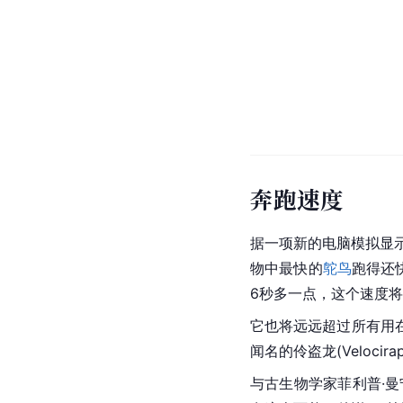
奔跑速度
据一项新的电脑模拟显示
物中最快的
鸵鸟
跑得还
6秒多一点，这个速度
它也将远远超过所有用
闻名的
伶盗龙
(Veloci
与古生物学家菲利普·