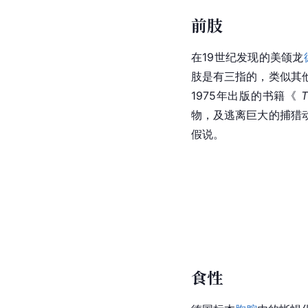
前肢
在19世纪发现的美颌龙
肢是有三指的，类似其
1975年出版的书籍《 
T
物，及逃离巨大的捕猎
假说。
食性