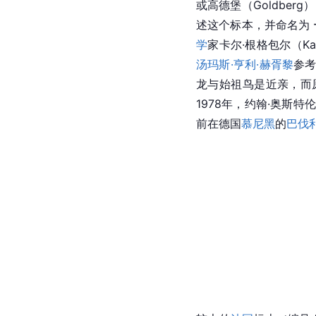
或高德堡（Goldberg
述这个标本，并命名为 
学
家卡尔·根格包尔（Karl
汤玛斯·亨利·赫胥黎
参
龙与始祖鸟是
近亲
，而
1978年，约翰·奥斯特
前在德国
慕尼黑
的
巴伐