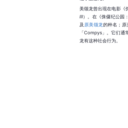
美颌龙曾出现在电影《
III
）。在《侏儸纪公园
及
原美颌龙
的种名；原
「Compys」。它
龙有这种社会行为。