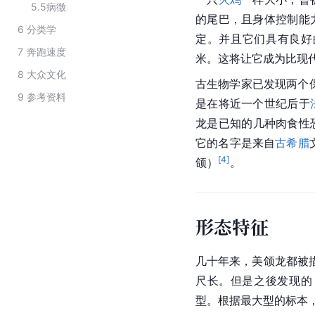
5.5
病徵
的尾巴，且身体控制能
6
分类学
定。并且它们具有良好
7
奔跑速度
米。这将让它成为比现
8
大众文化
古生物学家已发现两个保
9
参考资料
是在将近一个世纪后于
龙是已知的几种肉食性
它的名字是来自
古希腊
[
4
]
颌）
。
形态特征
几十年来，美颌龙都被
尺长。但是之後发现的
型。根据最大型的标本，