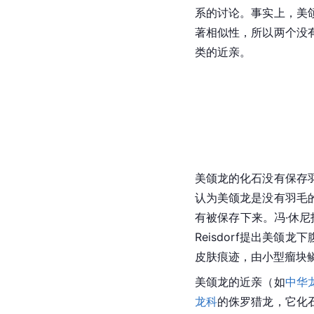
系的讨论。事实上，美
著相似性，所以两个没
类的
近亲
。
美颌龙的化石没有保存
认为美颌龙是没有羽毛
有被保存下来。冯·休尼
Reisdorf提出美颌龙
皮肤痕迹，由小型瘤块
美颌龙的
近亲
（如
中华
龙科
的侏罗猎龙，它化