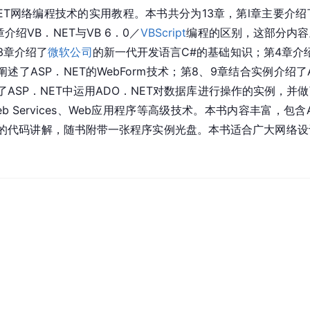
NET网络编程技术的实用教程。本书共分为13章，第l章主要介绍
章介绍VB．NET与VB 6．0／
VBScript
编程的区别，这部分内容
3章介绍了
微软公司
的新一代开发语言
C#
的基础知识；第4章介
述了ASP．NET的WebForm技术；第8、9章结合实例介绍了A
ASP．NET中运用ADO．NET对数据库进行操作的实例，并做
eb Services、Web应用程序等高级技术。本书内容丰富，包
的代码讲解，随书附带一张程序实例光盘。本书适合广大网络设计