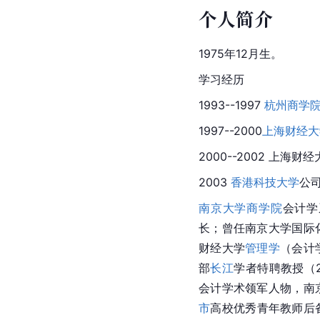
个人简介
1975年12月生。
学习经历
1993--1997 
杭州商学
1997--2000
上海财经大
2000--2002 上海财
2003 
香港科技大学
公
南京大学商学院
会计学
长；曾任南京大学国际
财经大学
管理学
（会计
部
长江
学者特聘教授（2
会计学术领军人物，南
市
高校优秀青年教师后