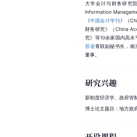
大学会计与财务研究院研究员，《I
Information Mana
《
中国会计学刊
》（Chin
财务研究
》（China Ac
究
》等10余家国内高
苏省
青联副秘书长，南
董事。
研究兴趣
新制度经济学、政府管
博士论文题目：地方政
开设课程