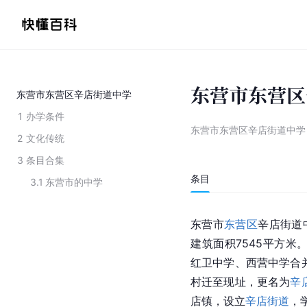
东营市东营区
东营市东营区辛店街道中学
1
办学条件
东营市东营区辛店街道中学
2
文化传统
3
条目合集
条目
3.1
东营市的中学
东营市
东营区
辛店街道
建筑面积7545平方米
红卫中学、西营中学合
村迁至现址，更名为
辛
店镇
，设立
辛店街道
，