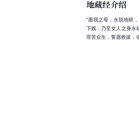
地藏经介绍
“愿我之母，永脱地狱，
下贱，乃至女人之身永
罪苦众生，誓愿救拔，