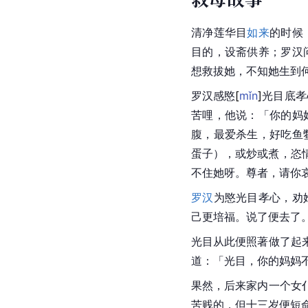
清净莲华目
如来
的时候
目的，设斋供养；罗汉
想救拔她，不知她生到
罗汉感
愍
[
mǐn
]
光目底孝
苦哩，他说：「你的妈
腹，最爱杀生，好吃鱼
蛋子），或炒或煮，恣
不住她呀。尊者，请你
罗汉
为愍光目孝心，劝
己更培福。说了便去了
光目从此便照著做了起
道：「光目，你的妈妈
果然，后来家内一个女
苦贱的，但十三岁便短