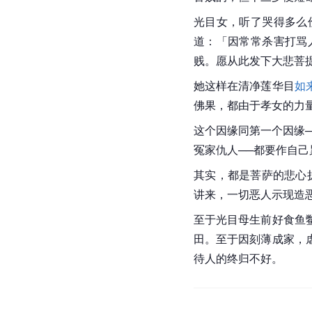
光目女，听了哭得多么
道：「因常常杀害打骂
贱。愿从此发下大悲菩
她这样在清净莲华目
如
佛果，都由于孝女的力
这个因缘同第一个因缘─
冤家仇人──都要作自
其实，都是菩萨的悲心
讲来，一切恶人示现造
至于光目母生前好食鱼
田
。至于因刻薄成家，
待人的终归不好。