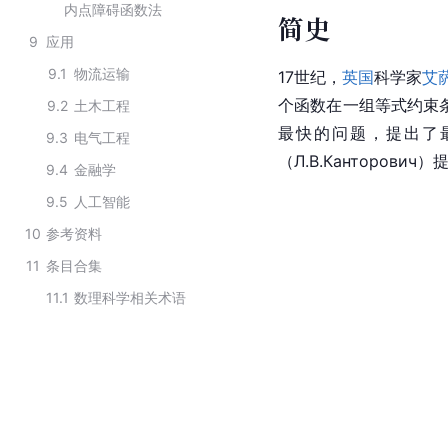
内点障碍函数法
简史
9
应用
9.1
物流运输
17世纪，
英国
科学家
艾
个函数在一组等式约束条
9.2
土木工程
最快的问题，提出了
9.3
电气工程
（Л.В.Канторов
9.4
金融学
9.5
人工智能
10
参考资料
11
条目合集
11.1
数理科学相关术语