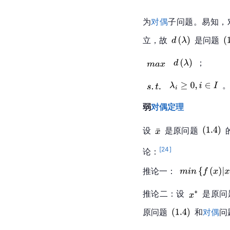
为
对偶
子问题。易知，
立，故
是问题
；
弱
对偶
定理
设
是原问题
[
24
]
论：
推论一：
推论二：设
是原问
原问题
和
对偶
问