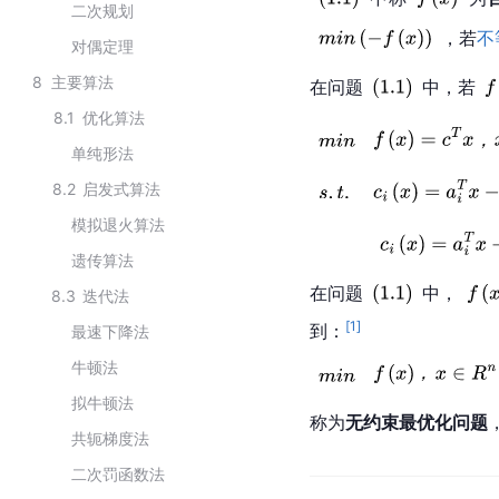
二次规划
，若
不
对偶定理
8
主要算法
在问题
中，若
8.1
优化算法
单纯形法
8.2
启发式算法
模拟退火算法
遗传算法
在问题
中，
8.3
迭代法
[
1
]
到：
最速下降法
牛顿法
拟牛顿法
称为
无约束最优化问题
共轭梯度法
二次罚函数法