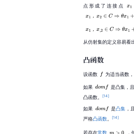
点形成了连接点
从仿射集的定义容易看
凸函数
设函数
为适当函数，
如果
是凸集，
[
14
]
凸函数
。
如果
是
凸集
，
[
14
]
严格
凸函数
。
若存在
常数
，