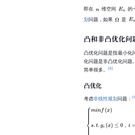
即在
维空间
的
划
问题，如果
是
凸和非凸优化问
凸优化问题是指最小化
化问题是非凸优化问题
[
4
]
简单很多。
凸优化
[
考虑
非线性规划
问题：