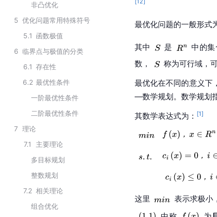
[
12
]
非凸优化
5
优化问题常用特殊符号
最优化问题的一般形式
5.1
函数极值
其中
是
中的集
6
临界点与极值的分类
数，
称为可行域，
6.1
存在性
6.2
最优性条件
最优化在不同的意义下
—数学规划。数学规划
一阶最优性条件
二阶最优性条件
[
1
]
其数学表达式为：
7
理论
7.1
主要理论
多目标规划
整数规划
7.2
相关理论
这里
表示求极小
组合优化
中称
为