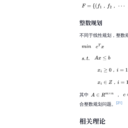
整数规划
不同于
线性规划
，整数
其中
，
[
21
]
合整数规划问题。
相关理论