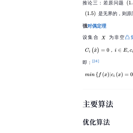
推论三：若原问题
是无界的，则原
强
对偶
定理
设集合
为非空
凸
[
24
]
即：
主要算法
优化算法