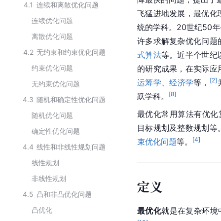
4.1
连续和离散优化问题
飞猛进地发展，最优化
连续优化问题
统的学科。20世纪50
离散优化问题
许多求解复杂优化问题
4.2
无约束和约束优化问题
式算法
等。近半个世纪
约束优化问题
的研究成果，在实际应
[
2
]
运筹学
、
经济学
等，
无约束优化问题
[
8
]
跃学科。
4.3
随机和确定性优化问题
最优化常用算法有优化
随机优化问题
目标规划及整数规划等
确定性优化问题
[
4
]
束优化问题
等。
4.4
线性和非线性规划问题
线性规划
非线性规划
定义
4.5
凸和非凸优化问题
凸优化
最优化
就是在复杂环境