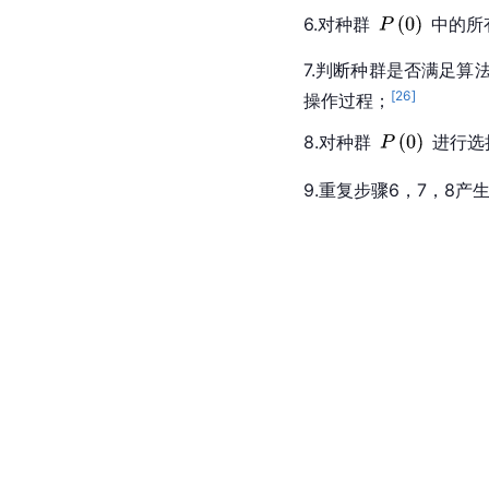
6.对种群
中的所
7.判断种群是否满足
[
26
]
操作过程；
8.对种群
进行选
9.重复步骤6，7，8产