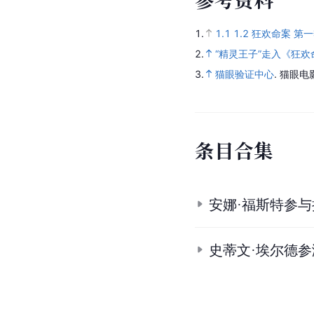
1.
1.1
1.2
狂欢命案 第
2.
“精灵王子”走入《狂欢
3.
猫眼验证中心
.
猫眼电
条
目
合
集
安娜·福斯特参
史蒂文·埃尔德