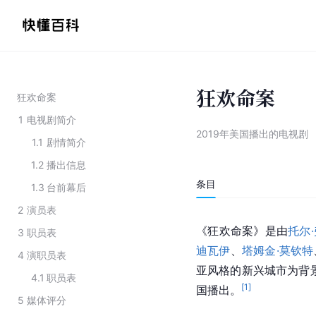
狂欢命案
狂欢命案
1
电视剧简介
2019年美国播出的电视剧
1.1
剧情简介
1.2
播出信息
条目
1.3
台前幕后
2
演员表
《狂欢命案》是由
托尔
3
职员表
迪瓦伊
、
塔姆金·莫钦特
4
演职员表
亚风格的新兴城市为背景
4.1
职员表
[
1
]
国播出。
5
媒体评分