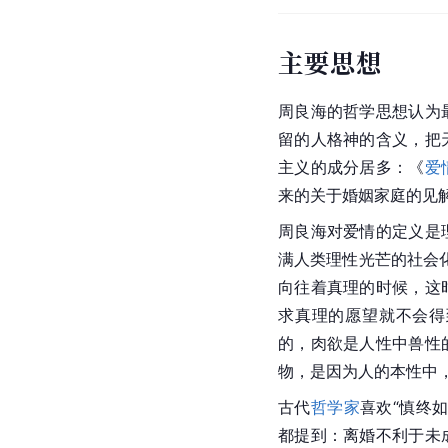
主要思想
周良海的哲学思想认为
留的人格神的含义，把
主义的成分居多：《
爱
来的关于婚姻家庭的见
周良海对爱情的定义是
满人类理性光芒的社会
向往着真理的时候，这
求真理的愿望就不会得
的，肉欲是人性中兽性
物，是因为人的本性中
古代
哲学家
喜欢“慎终
都提到：离婚不利于未