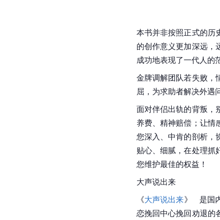
本书并非按照正式的历
的创作意义更加深远，
成功地表现了一代人的
金牌调解团队若失败，
屈，为求助者解决外遇
面对伴侣出轨的背叛，
养费、精神赔偿；让情
您深入、中肯的剖析，
贴心、细腻，在处理抓
您维护最佳的权益！
大声说出来
《
大声说出来
》   是
恋挽回中心挽回劝退的