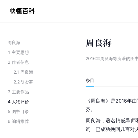
周良海
周良海
1
主要思想
2016年周良海等所著的图
2
作者信息
2.1
周良海
条目
2.2
胡贤芬
3
主要作品
《周良海》是2016年
4
人物评价
芬。
5
图书目录
周良海，著名情感导师
6
编辑推荐
询，已成功挽回几百对