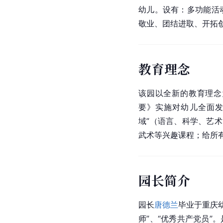
幼儿。设有：多功能活
敬业、团结进取、开拓创
教育理念
该园以全新的教育理念
要》实施对幼儿全面
域”（语言、科学、艺
武术等兴趣课程；给所
园长简介
园长
唐德兰
毕业于重庆
师”、“优秀共产党员