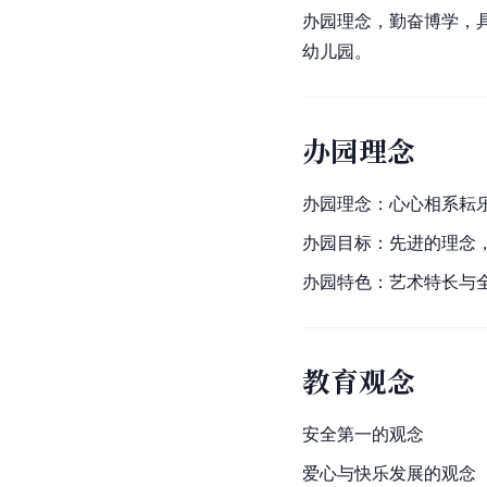
办园理念，勤奋博学，具
幼儿园。
办园理念
办园理念：心心相系耘乐
办园目标：先进的理念
办园特色：艺术特长与
教育观念
安全第一的观念
爱心与快乐发展的观念