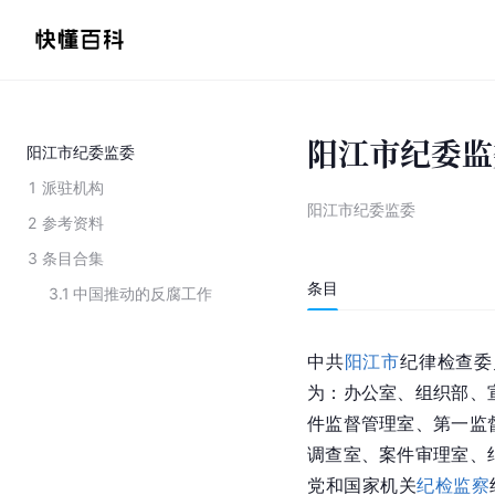
阳江市纪委监
阳江市纪委监委
1
派驻机构
阳江市纪委监委
2
参考资料
3
条目合集
条目
3.1
中国推动的反腐工作
中共
阳江市
纪律检查委
为：办公室、组织部、
件监督管理室、第一监
调查室、案件审理室、
党和国家机关
纪检监察