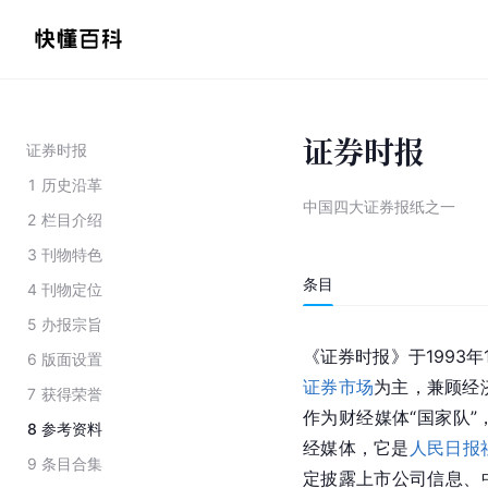
证券时报
证券时报
1
历史沿革
中国四大证券报纸之一
2
栏目介绍
3
刊物特色
条目
4
刊物定位
5
办报宗旨
《证券时报》于1993年1
6
版面设置
证券市场
为主，兼顾经
7
获得荣誉
作为财经媒体“国家队
8
参考资料
经媒体，它是
人民日报
9
条目合集
定披露上市公司信息、