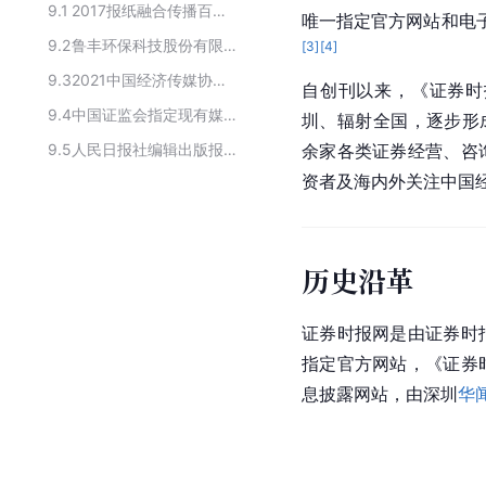
9.1
2017报纸融合传播百强榜名单
唯一指定官方网站和电子
9.2
鲁丰环保科技股份有限公司刊登公告的指定信息披露媒体
[
3
]
[
4
]
9.3
2021中国经济传媒协会-微信原创传播力指数前10
自创刊以来，《证券时
9.4
中国证监会指定现有媒体
圳、辐射全国，逐步形成
9.5
人民日报社编辑出版报刊
余家各类证券经营、咨
资者及海内外关注中国
历史沿革
证券时报网
是由证券时
指定官方网站，《证券
息披露网站，由深
圳
华