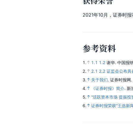
获得荣誉
2021年10月，证券时
参
考
资
料
1.
1.1
1.2
谢华.
中国报纸
2.
2.1
2.2
证监会公布具备
3.
关于我们
.
证券时报网
4.
《证券时报》简介
.
新
5.
“活跃资本市场 提振
6.
证券时报荣获“王选新