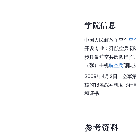
学院信息
中国人民解放军空军
空
开设专业：歼航空兵初
步具备航空兵部队指挥
（强）击机
航空兵
部队
2009年4月2日，
核的16名战斗机女飞
和证书。
参
考
资
料