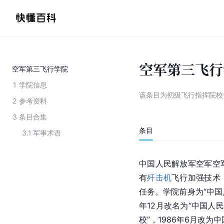
空军第三飞行
空军第三飞行学院
1
学院信息
该条目为
初级飞行指挥院校
2
参考资料
3
条目合集
条目
3.1
军事术语
中国人民解放军空军空
有
歼击机
飞行加强技术
任务。学院前身为“中国人
年12月改名为“中国人
校”，1986年6月改