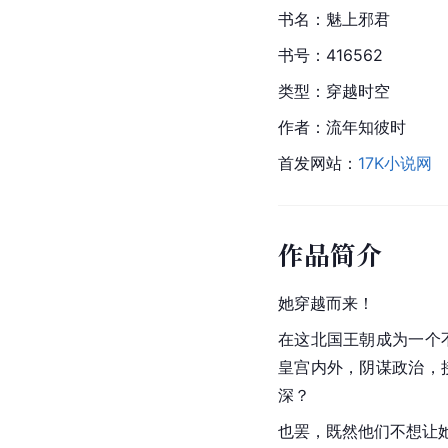
书名：魅上邪君
书号：416562
类型：穿越时空
作者：流年知彼时
首发网站：
17K小说网
作品简介
她穿越而来！
在这北国王朝成为一个
皇宫内外，阴谋政治，
深？
也罢，既然他们不想让