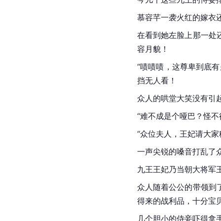
慕容芊一袭火红的嫁衣
在看到她左脸上那一处
容月貌！
“啧啧啧，这尊卑到底
挡无人看！
众人的哄堂大笑没有引
“难不成是个哑巴？怪不
“众位夫人，王妃请大家
一声尖锐的嗓音打乱了
九王王妃乃当朝大将军
众人随着公公的带领到
得来的战利品，十分宝
几个胆小的侍妾吓得拿