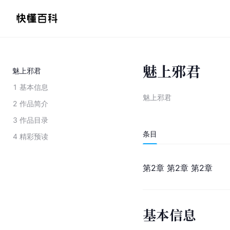
魅上邪君
魅上邪君
1
基本信息
魅上邪君
2
作品简介
3
作品目录
条目
4
精彩预读
第2章 第2章 第2章
基本信息