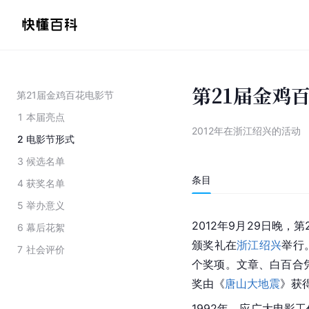
第21届金鸡
第21届金鸡百花电影节
1
本届亮点
2012年在浙江绍兴的活动
2
电影节形式
3
候选名单
条目
4
获奖名单
5
举办意义
2012年9月29日晚，第
6
幕后花絮
颁奖礼在
浙江绍兴
举行
7
社会评价
个奖项。文章、白百合
奖由《
唐山大地震
》获
1992年，应广大电影