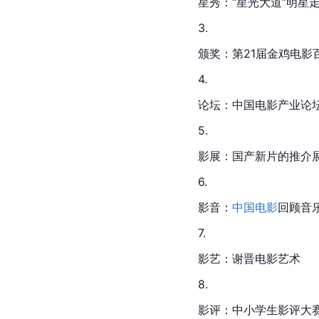
星秀：“星光大道”明星
3.
颁奖：第21届金鸡电影
4.
论坛：中国电影产业论
5.
影展：国产新片的推介
6.
影音：
中国电影
回顾音
7.
影艺：谢晋电影艺术
8.
影评：中小学生影评大