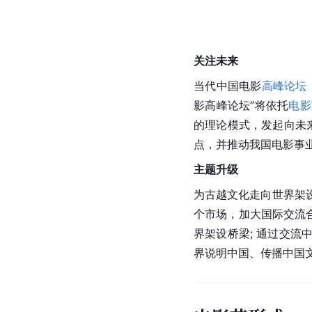
关注未来
当代中国电影
高峰论坛
影
高峰论坛
”将依托
电影
的理论模式，发起向未
点，并推动我国电影事业
主题升级
为古越文化走向世界架
个市场，加大国际交流
界架设桥梁; 通过交
界说明中国、传播中国