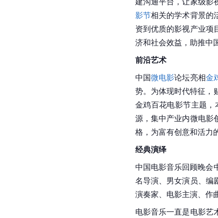
建沟通平台，让家级影
影节
相关的学术背景的
资到优质的影视产业项
济和社会效益，助推中
前沿艺术
中国
微电影
论坛亮相
金
势。为体现时代特征，
金鸡百花电影节主题，
源，集中产业内微电影
格，为富有创意和活力
经典演绎
中国电影
音乐回顾晚会
名导演、男女演员、编
演奏家、电影主演、作
电影音乐一直是电影艺