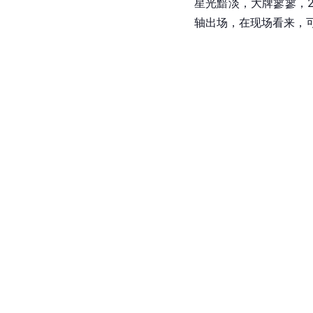
星光黯淡，大牌寥寥，2
轴出场，在现场看来，