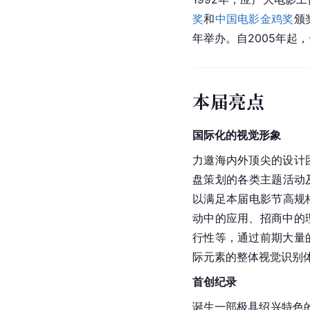
奖
和
中国电影金鸡奖
颁
年举办。自2005年起，
本届亮点
国际化的视觉形象
力邀海内外顶尖的设计
盘策划的各类主题活动
以满足本届电影节高规
动中的应用、招商中的
行性等，通过前期大量
际元素的整体视觉识别
首创纪录
诞生一部极具
绍兴
特色