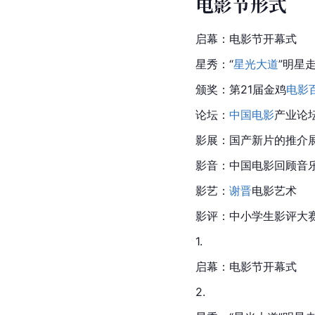
电影节形式
启幕：电影节开幕式
星秀：“
星光大道
”明星
颁奖：第21届金鸡
电影
论坛：
中国电影
产业论
影展：国产新片的推介
影音：中国电影回顾音
影艺：
谢晋
电影艺术
影评：中小学生影评大
1.
启幕：电影节开幕式
2.