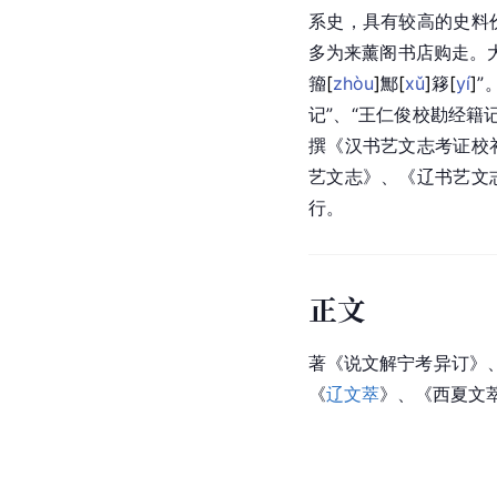
系史，具有较高的史料
多为来薰阁书店购走。
籀
[
zhòu
]
鄦
[
xǔ
]
簃
[
yí
]
”
记”、“王仁俊校勘经籍
撰《汉书艺文志考证校
艺文志》、《辽书艺文
行。
正文
著《说文解宁考异订》
《
辽文萃
》、《西夏文