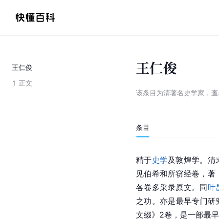
王仁俊
王仁俊
1
正文
该条目为
清著名史学家
，
查
条目
精于
史学
及敦煌学。清
见伯希和所窃经卷，著
各卷多采录原文。同
叶
之功。亦是最早专门研
文缀》2卷，是一部最