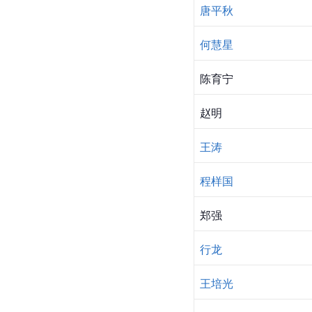
唐平秋
何慧星
陈育宁
赵明
王涛
程样国
郑强
行龙
王培光