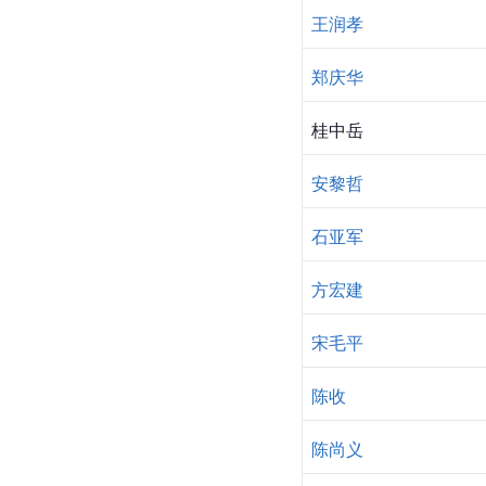
王润孝
郑庆华
桂中岳
安黎哲
石亚军
方宏建
宋毛平
陈收
陈尚义