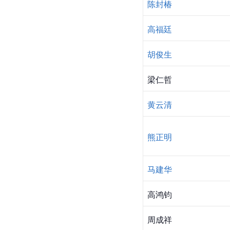
陈封椿
高福廷
胡俊生
梁仁哲
黄云清
熊正明
马建华
高鸿钧
周成祥