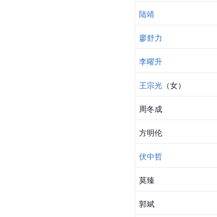
陆靖
廖舒力
李曜升
王宗光
（女）
周冬成
方明伦
伏中哲
莫臻
郭斌