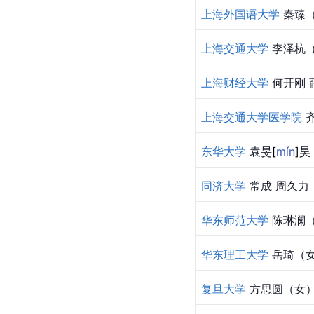
上海外国语大学
 秦臻
上海交通大学
 李泽杭
上海财经大学
 何开刚
上海交通大学医学院
 
东华大学
 袁
旻
[
mín
]
昊
同济大学
 常成 周久
华东师范大学
 陈琳澜
华东理工大学
 岳琦（
复旦大学
 方思圆（女