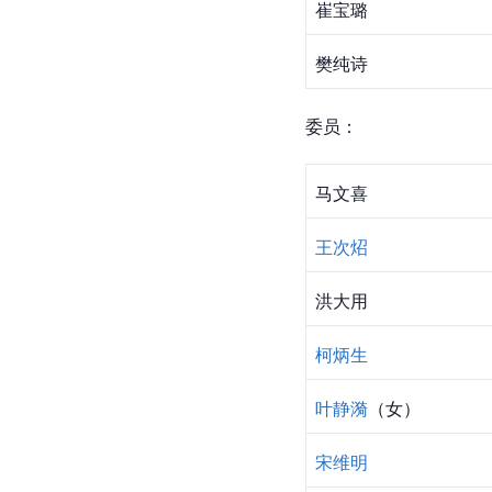
崔宝璐
樊纯诗
委员：
马文喜
王次炤
洪大用
柯炳生
叶静漪
（女）
宋维明