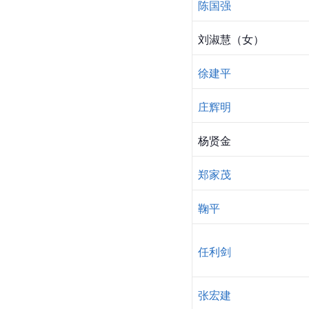
陈国强
刘淑慧
（女）
徐建平
庄辉明
杨贤金
郑家茂
鞠平
任利剑
张宏建