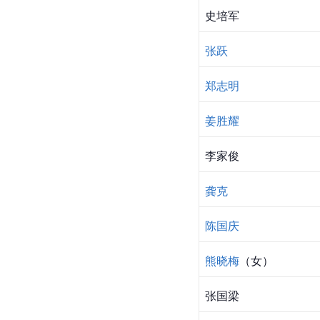
史培军
张跃
郑志明
姜胜耀
李家俊
龚克
陈国庆
熊晓梅
（女）
张国梁