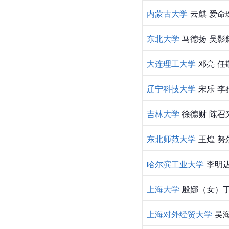
内蒙古大学
 云麒 爱
东北大学
马德扬
 吴影
大连理工大学
 邓亮 
辽宁科技大学
宋乐
 李
吉林大学
 徐德财 陈
东北师范大学
 王煌 
哈尔滨工业大学
 李明达
上海大学
 殷娜（女）
上海对外经贸大学
 吴