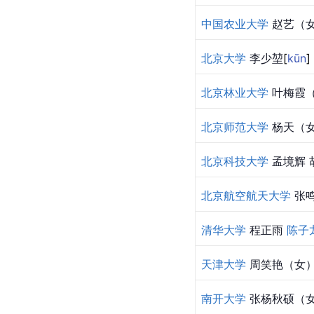
中国农业大学
 赵艺（
北京大学
 李少
堃
[
kūn
]
北京林业大学
 叶梅霞
北京师范大学
 杨天（
北京科技大学
 孟境辉 
北京航空航天大学
 张
清华大学
 程正雨 
陈子
天津大学
 周笑艳（女
南开大学
 张杨秋硕（