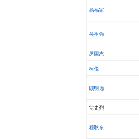
杨福家
吴祖强
罗国杰
柯俊
顾明远
翁史烈
程耿东