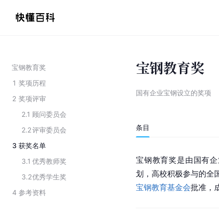
宝钢教育奖
宝钢教育奖
1
奖项历程
国有企业宝钢设立的奖项
2
奖项评审
2.1
顾问委员会
条目
2.2
评审委员会
3
获奖名单
宝钢
教育奖是由国有企
3.1
优秀教师奖
划，高校积极参与的全
3.2
优秀学生奖
宝钢教育基金会
批准，
4
参考资料