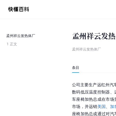
孟州祥云发热
孟州祥云发热体厂
1
正文
孟州祥云发热体厂
条目
公司主要生产远红外汽车
数码低压温度控制器、
车座椅加热总成在市场
市场，并远销
美国
、
加
座椅加热总成通过对汽