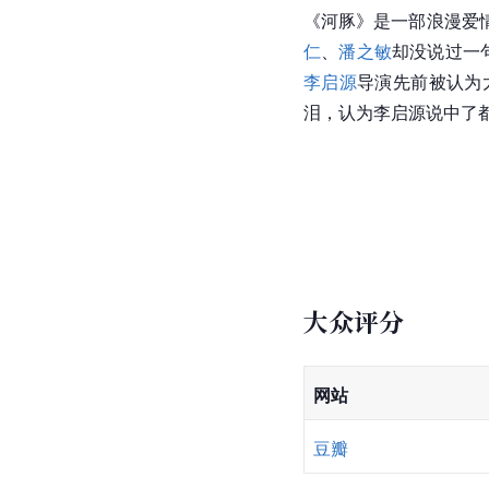
《河豚》是一部浪漫爱
仁
、
潘之敏
却没说过一
李启源
导演先前被认为
泪，认为李启源说中了
大众评分
网站
豆瓣