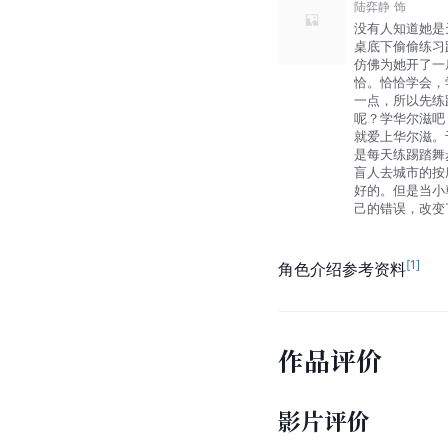
陆弈静
饰
没有人知道她是
桌底下偷偷练习
仿佛为她开了一
恰。恰恰学会，
一点，所以先练
呢？学华尔滋吧
就爱上华尔滋。
是每天练踢踏舞
盲人去城市的按
好的。但是当小
己的错误，改变
[
1
]
角色介绍参考资料
作品评价
影片评价