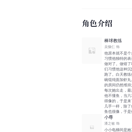
角色介绍
棒球教练
吴慷仁
饰
他原本就不是个
习惯他独特的表
做对了。做错了
们习惯他这种沉
跑了。白天教练
碗馄饨面加虾丸
的房间仍然维持
每次她出走，最
他不懂鱼，当六
得像的，于是来
几乎一样，除了
鱼也很像，于是
小尊
潘之敏
饰
小小电梯间是她