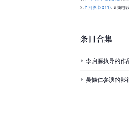
2.
河豚 (2011)
.
豆瓣电影
条
目
合
集
李启源执导的作
吴慷仁参演的影