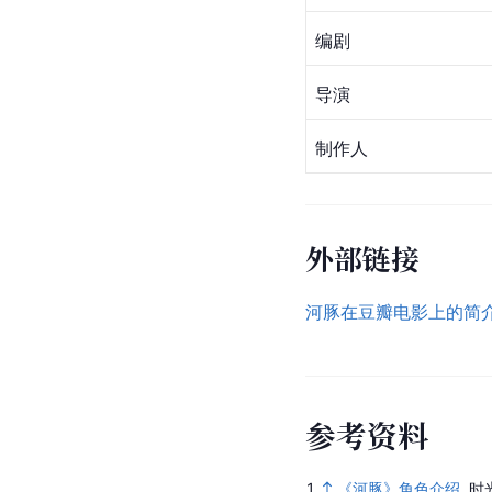
编剧
导演
制作人
外部链接
河豚在豆瓣电影上的简
参
考
资
料
1.
《河豚》角色介绍
.
时