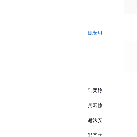
姚安琪
陆奕静
吴宏修
谢法安
郑宜苹