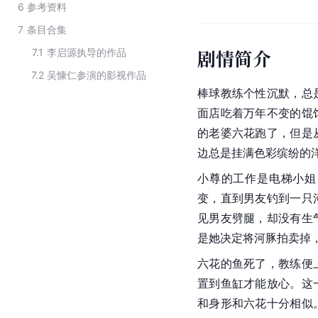
6
参考资料
7
条目合集
剧情简介
7.1
李启源执导的作品
7.2
吴慷仁参演的影视作品
棒球教练个性沉默，总
面店吃着万年不变的
馄
的老婆六花跑了，但是
边总是挂满色彩缤纷的
小尊的工作是电梯小姐
变，直到男友钓到一只
见男友劈腿，却没有生
是她决定将河豚拍卖掉
六花的鱼死了，教练便
置到鱼缸才能放心。这
和身形和六花十分相似