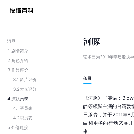
河豚
河豚
1
剧情简介
该条目为
2011年李启源执
2
角色介绍
3
作品评价
条目
3.1
影片评价
3.2
大众评分
《河豚》（
英语
：Blow
4
演职员表
静
等领衔主演的台湾爱情电
4.1
演员表
日
杀青
，并于2011年
4.2
职员表
白和更多的行动来展开
5
外部链接
事。