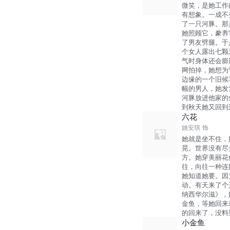
微笑，是她工作
有想象。一成不
了一只河豚。那
她照顾它，豢养
了男友劈腿。于
个女人露出七颗
气时身体还会膨
网拍掉，她想为
边缘的一个旧候
幅的男人，她发
河豚放进他家的
到秋天她又回到
六花
姚安琪
饰
她就是坐不住，
晃。世界没有尽
方。她穿美丽花
往，向往一种连
她知道她要。因
动。有天来了个
纳西华尔滋》，
金鱼，等她回来
的回来了，没料
小金鱼