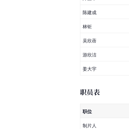
陈建成
林钜
吴欣蓓
游欣洁
姜大宇
职员表
职位
制片人