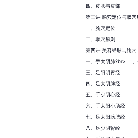
四、皮肤与皮部
第三讲 腧穴定位与取穴
一、腧穴定位
二、取穴原则
第四讲 美容经脉与腧穴
一、手太阴肺?br> 二
三、足阳明胃经
四、足太阴脾经
五、手少阴心经
六、手太阳小肠经
七、足太阳膀胱经
八、足少阴肾经