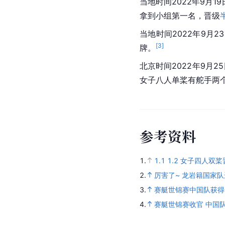
当地时间2022年9月
拿到小组第一名，晋级
当地时间2022年9
[
3
]
牌。
北京时间2022年9月2
女子八人单桨有舵手两
参
考
资
料
1.
1.1
1.2
女子四人双桨
2.
厉害了~ 龙岩籍国家
3.
赛艇世锦赛中国队获得
4.
赛艇世锦赛收官 中国