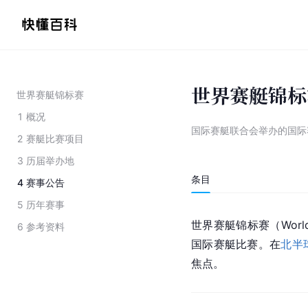
世界赛艇锦标
世界赛艇锦标赛
1
概况
国际赛艇联合会举办的国际
2
赛艇比赛项目
3
历届举办地
条目
4
赛事公告
5
历年赛事
世界赛艇锦标赛（World 
6
参考资料
国际赛艇比赛。在
北半
焦点。