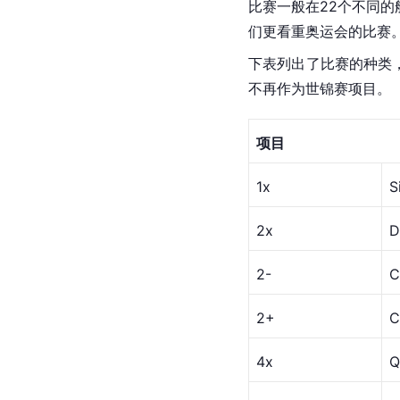
比赛一般在22个不同
们更看重
奥运会
的比赛
下表列出了比赛的种类
不再作为世锦赛项目。
项目
1x
S
2x
D
2-
C
2+
C
4x
Q