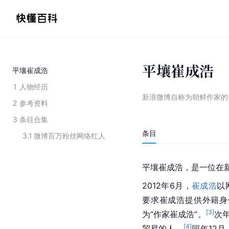
平壤崔成浩
平壤崔成浩
1
人物经历
新浪微博自称为朝鲜作家的
2
参考资料
3
条目合集
条目
3.1
微博百万粉丝网络红人
平壤
崔成浩，是一位在
2012年6月，
崔成浩
以
要求崔成浩提供外籍身
[
3
]
为“作家崔成浩”。
次
[
4
]
贸易的人。
同年12