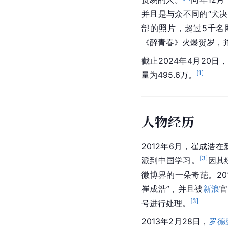
并且是与众不同的“犬决
部的照片，超过5千名
《
醉青春
》火爆贺岁，
截止2024年4月20日，
[
1
]
量为495.6万。
人物经历
2012年6月，崔成浩
[
3
]
派到中国学习。
因其
微博界的一朵奇葩。20
崔成浩”，并且被
新浪
官
[
3
]
号进行处理。
2013年2月28日，
罗德