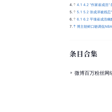
4.
4.1
4.2
“作家崔成浩”
5.
5.1
5.2
张成泽被残忍"
6.
6.1
6.2
平壤崔成浩幽
7.
博主朝鲜口吻调侃NB
条
目
合
集
微博百万粉丝网