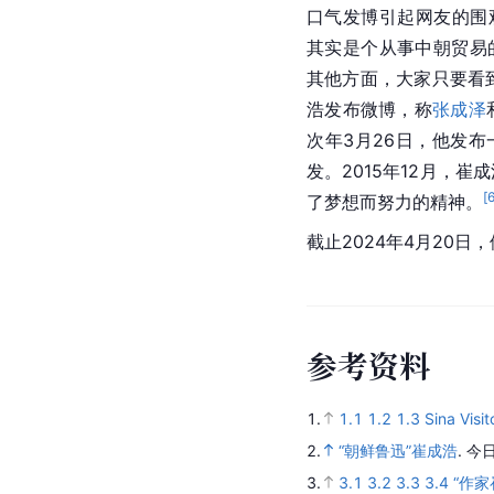
口气发博引起网友的围
其实是个从事中朝贸易
其他方面，大家只要看
浩
发布微博，称
张成泽
次年3月26日，他发布
发。2015年12月，
[
了梦想而努力的精神。
截止2024年4月20日
参
考
资
料
1.
1.1
1.2
1.3
Sina Visi
2.
“朝鲜鲁迅”崔成浩
.
今
3.
3.1
3.2
3.3
3.4
“作