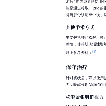
术后4周内患者均使用
练是通过拎取1~2kg
将肩胛骨移动至中线，然
其他手术方式
主要包括神经松解、神
整性，使得肌肉活性增
[
3
]
以上参考资料：
保守治疗
针对翼状肩，可以使用
力，唤醒长期“沉睡”的
松解紧张肌群张力