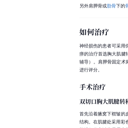
另外肩胛骨或
肋骨
下的
如何治疗
神经损伤的患者可采用
痹的治疗首选胸大
肌腱
辅导）。
肩胛骨
固定术
进行评分。
手术治疗
双切口胸大肌腱转
首先沿着
腋窝
下褶皱的
结构。在肌腱处采用彩