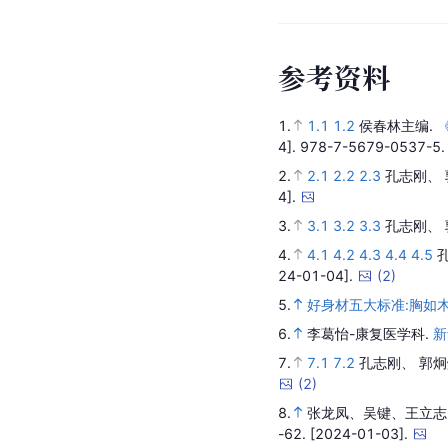
参
考
资
料
1.
1.1
1.2
侯春林主编.
4].
978-7-5679-0537-5
2.
2.1
2.2
2.3
孔志刚、 
4].
3.
3.1
3.2
3.3
孔志刚、 
4.
4.1
4.2
4.3
4.4
4.5
24-01-04].
(
2
)
5.
好身材五大标准:胸如
6.
李葛怡-康复医学科.
新
7.
7.1
7.2
孔志刚、 郭炯
(
2
)
8.
张龙凤、吴键、王立志
-62.
[2024-01-03].