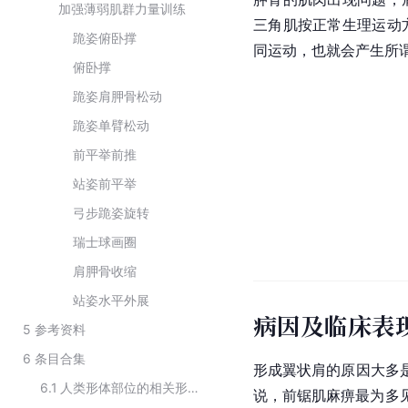
加强薄弱肌群力量训练
三角肌按正常生理运动
跪姿俯卧撑
同运动，也就会产生所
俯卧撑
跪姿肩胛骨松动
跪姿单臂松动
前平举前推
站姿前平举
弓步跪姿旋转
瑞士球画圈
肩胛骨收缩
站姿水平外展
病因及临床表
5
参考资料
6
条目合集
形成翼状肩的原因大多
6.1
人类形体部位的相关形容词
说，前锯肌麻痹最为多