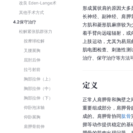
改良 Eden-Lange术
形成翼状肩的原因大多
其他手术方式
长神经、副神经、肩胛
4.2
保守治疗
方肌和菱形肌麻痹较为
松解紧张肌群张力
着手臂向远端辐射，或
按摩球松解
上肢运动，尤其为易屈
肌电图检查、刺激性测
叉腰展胸
治疗、保守治疗等方法
屈肘后伸
拉弓射箭
胸部拉伸（上）
定义
胸部拉伸（中）
胸部拉伸（下）
正常人
肩胛骨
和胸壁之
仰卧泡沫轴
重要组成部分，肩胛骨
成的。肩胛骨协同
肱骨
仰卧展胸
掷等动作提供稳定的基
肩胛骨前伸
胛骨的肌肉出现问题，