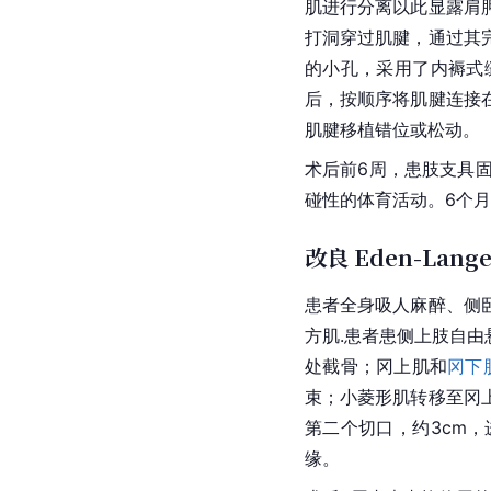
肌
进行分离以此显露肩
打洞穿过肌腱，通过其
的小孔，采用了内褥式
后，按顺序将肌腱连接
肌腱移植错位或松动。
术后前6周，患肢
支具
碰性的体育活动。6个月
改良 Eden-Lang
患者全身吸人麻醉、侧卧
方肌.
患者患侧上肢自由
处截骨；冈上肌和
冈下
束；小
菱形肌
转移至冈
第二个切口，约3cm
缘。