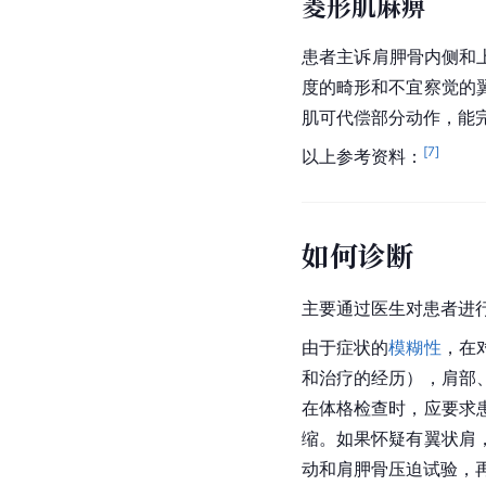
菱形肌麻痹
患者主诉肩胛骨内侧和
度的畸形和不宜察觉的
肌
可代偿部分动作，能
[
7
]
以上参考资料：
如何诊断
主要通过医生对患者进
由于症状的
模糊性
，在
和治疗的经历），肩部
在体格检查时，应要求
缩。如果怀疑有翼状肩
动和肩胛骨压迫试验，