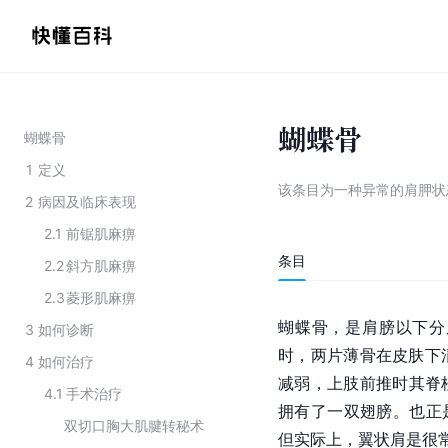
蝴蝶骨
蝴蝶骨
1
定义
该条目为
一种异常的肩胛状
2
病因及临床表现
2.1
前锯肌麻痹
条目
2.2
斜方肌麻痹
2.3
菱形肌麻痹
蝴蝶骨，是肩膀以下分
3
如何诊断
时，两片薄骨在皮肤下
4
如何治疗
减弱，上肢前推时其脊
4.1
手术治疗
拥有了一双翅膀。也正
双切口胸大肌腱转秘术
但实际上，翼状肩是很