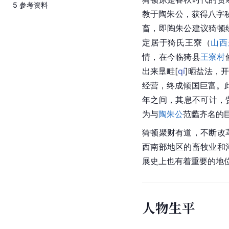
5
参考资料
教于陶朱公，获得八字
畜，即陶朱公建议猗顿
定居于猗氏王寮（
山西
情，在今临猗县
王寮村
出来垦
畦
[
qí
]
晒盐法，开
经营，终成倾国巨富。
年之间，其息不可计，
为与
陶朱公
范蠡齐名的
猗顿聚财有道，不断改
西南部地区的畜牧业和
展史上也有着重要的地
人物生平