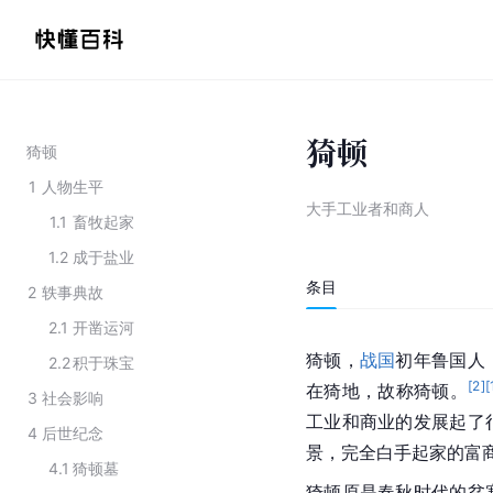
猗顿
猗顿
1
人物生平
大手工业者和商人
1.1
畜牧起家
1.2
成于盐业
条目
2
轶事典故
2.1
开凿运河
猗顿，
战国
初年鲁国人
2.2
积于珠宝
[
2
]
[
在猗地，故称猗顿。
3
社会影响
工业和商业的发展起了
4
后世纪念
景，完全白手起家的富
4.1
猗顿墓
猗顿原是春秋时代的贫