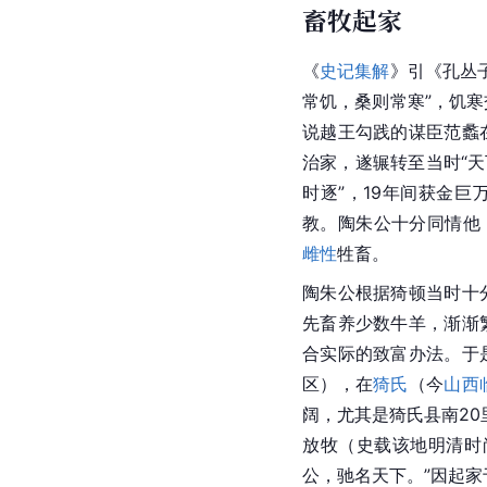
畜牧起家
《
史记集解
》引《
孔丛
常饥，桑则常寒”，饥
说越王勾践的谋臣范蠡
治家，遂辗转至当时“天
时逐”，19年间获金巨
教。陶朱公十分同情他
雌性
牲畜。
陶朱公根据猗顿当时十
先畜养少数牛羊，渐渐
合实际的致富办法。于
区），在
猗氏
（今
山西
阔，尤其是猗氏县南2
放牧（史载该地明清时
公，驰名天下。”因起