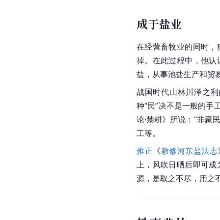
成于盐业
在经营畜牧业的同时，
掉。在此过程中，他认
盐，从事池盐生产和贸
战国时代山林川泽之利
种“民”决不是一般的
手
论·禁耕》所说：“非
工等。
雍正
《
敕修河东盐法志
上，风吹日晒后即可成
源，是取之不尽，用之