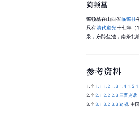
猗顿墓
猗顿墓在山西省
临猗县
只有
清代
道光
十七年（
泉
，东跨盐池，南条北嵋
参
考
资
料
1.
1.1
1.2
1.3
1.4
1.5
1
2.
2.1
2.2
2.3
三晋史话
3.
3.1
3.2
3.3
猗顿
.
中国