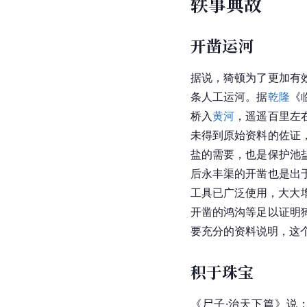
轶事典故
开凿运河
据说，猗顿为了更加有
条人工运河。据
乾隆
《
桥入
黄河
，遥遥百里左
未得到原始资料的佐证
盐的需要，也是保护池
后永丰渠的开凿也是出
工具已广泛使用，大大
开凿的鸿沟等足以证明
要充分的资料说明，这
积于珠宝
《尸子·治天下篇》说