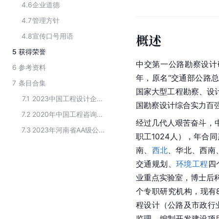
4.6
企业道德
4.7
管理方针
概述
4.8
宣传口号用语
5
获得荣誉
中交第一公路勘察设计
6
参考资料
年，原名“交通部公路
7
条目合集
国家大型工程勘察、设
7.1
2023中国工程设计企业60强
国勘察设计综合实力百强
7.2
2020年中国工程咨询机构TOP100榜单
经过几代人艰苦奋斗，中
7.3
2023年河南省AA级公路设计企业
职工1024人），年合
南、
西北
、
华北
、西南
交通规划
、
环境工程
四
业重点实验室，
博士后
个专职研究机构，现有
程设计（公路及市政行
监理、编制开发建设项