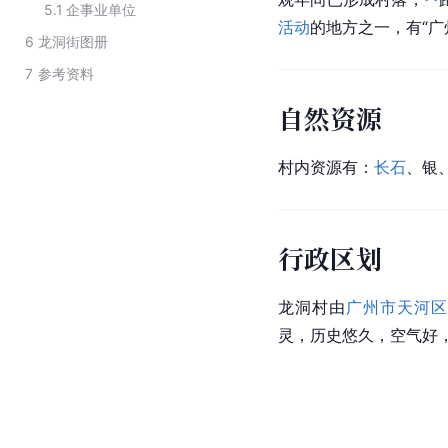
5.1
企事业单位
活动
的地方之一，有“广
6
龙洞街图册
7
参考资料
自然资源
村内资源有：
长石
、银
行政区划
龙洞村由
广州市天河区
灵，历史悠久，空气好