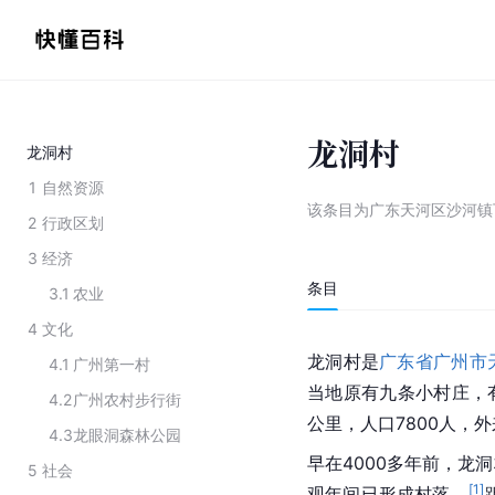
龙洞村
龙洞村
1
自然资源
该条目为
广东天河区沙河镇
2
行政区划
3
经济
条目
3.1
农业
4
文化
龙洞村是
广东省
广州市
4.1
广州第一村
当地原有九条小村庄，
4.2
广州农村步行街
公里，人口7800人，
4.3
龙眼洞森林公园
早在4000多年前，龙
5
社会
[
1
]
观年间已形成村落，