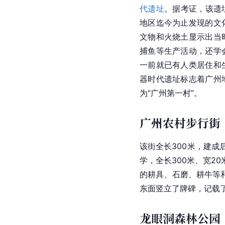
代遗址
。据考证，该遗址
地区迄今为止发现的文
文物和火烧土显示出当
捕鱼等生产活动，还学
一前就已有人类居住和
器时代遗址
标志着广州
为“广州第一村”。
广州农村步行街
该街全长300米，建成
学，全长300米、宽
的耕具、
石磨
、耕牛等
东面竖立了牌碑，记载
龙眼洞森林公园